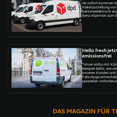
Ab sofort kommen er
Paketzustellung von
batterieelektrisch a
Benz eSprinter zum E
Hello fresh jetz
emissionsfrei
"Unser eVito mit Küh
Beispiel dafür, wie 
unseren Kunden und 
Fahrzeuge entwickeln,
speziellen Anforderu
Einsatzzwecke zuges
DAS MAGAZIN FÜR 