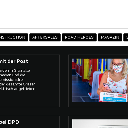
NSTRUCTION
AFTERSALES
ROAD HEROES
MAGAZIN
mit der Post
rden in Graz alle
medien und die
missionsfrei
 der gesamte Grazer
ektrisch angetrieben
 bei DPD