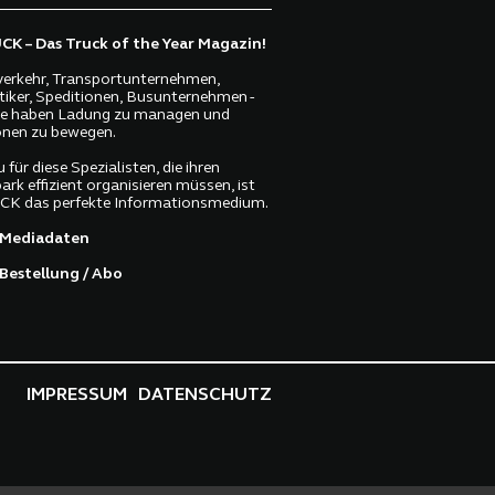
K – Das Truck of the Year Magazin!
erkehr, Transportunternehmen,
tiker, Speditionen, Busunternehmen -
lle haben Ladung zu managen und
nen zu bewegen.
 für diese Spezialisten, die ihren
ark effizient organisieren müssen, ist
K das perfekte Informationsmedium.
Mediadaten
Bestellung / Abo
IMPRESSUM
DATENSCHUTZ