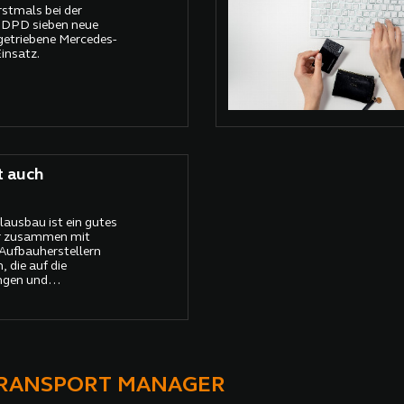
stmals bei der
 DPD sieben neue
ngetriebene Mercedes-
insatz.
t auch
lausbau ist ein gutes
wir zusammen mit
Aufbauherstellern
 die auf die
ngen und
chnitten sind“
TRANSPORT MANAGER