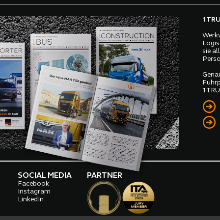
1TRUC
Werkv
Logis
sie a
Perso
Genau
Fuhrp
1TRUC
SOCIAL MEDIA
PARTNER
Facebook
o
Instagram
LinkedIn