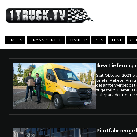
TRUCK
TRANSPORTER
TRAILER
BUS
TEST
CO
Ikea Lieferung 
Seit Oktober 2021 we
Briefe, Pakete, Print
gesamte Werbepost e
zugestellt. Damit ist
Fuhrpark der Post el
Pilotfahrzeuge