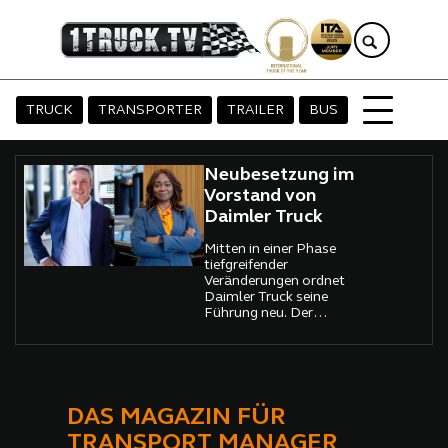
TRUCK
TRANSPORTER
TRAILER
BUS
Neubesetzung im
Vorstand von
Daimler Truck
Mitten in einer Phase
tiefgreifender
Veränderungen ordnet
Daimler Truck seine
Führung neu. Der
Aufsichtsrat hat Yvonne
Bettkober in den Vorstand
berufen. Sie übernimmt ab
Oktober 2026 die
Verantwortung für das
Ressort Personal und wird
DAS MAGAZIN FÜR
zugleich Arbeitsdirektorin.
TRANSPORT MANAGER
Gleichzeitig kündigt der