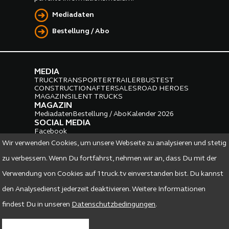
Mediadaten
Bestellung / Abo
MEDIA
TRUCK
TRANSPORTER
TRAILER
BUS
TEST
CONSTRUCTION
AFTERSALES
ROAD HEROES
MAGAZIN
SILENT TRUCKS
MAGAZIN
Mediadaten
Bestellung / Abo
Kalender 2026
SOCIAL MEDIA
Facebook
Instagram
LinkedIn
Wir verwenden Cookies, um unsere Webseite zu analysieren und stetig
PARTNER
zu verbessern. Wenn Du fortfahrst, nehmen wir an, dass Du mit der
Verwendung von Cookies auf 1truck.tv einverstanden bist. Du kannst
den Analysedienst jederzeit deaktivieren. Weitere Informationen
findest Du in unseren
Datenschutzbedingungen
.
DATENSCHUTZ
IMPRESSUM