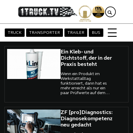
TRUCK
TRANSPORTER
TRAILER
BUS
Ein Kleb- und
Dichtstoff, der in der
Praxis besteht
Wenn ein Produkt im
Werkstattalltag
funktioniert, dann hat es
mehr erreicht als nur ein
paar Prüfwerte auf dem
Papier. Genau dort setzt
DKS Technik mit dem neuen
kLine MS Seal and Bond an.
Das Unternehmen, das seit
ZF [pro]Diagnostics:
Jahrzehnten die Sprache des
Diagnosekompetenz
Handwerks spricht, bringt
neu gedacht
einen Kleb- und Dichtstoff
auf den Markt, der robust,