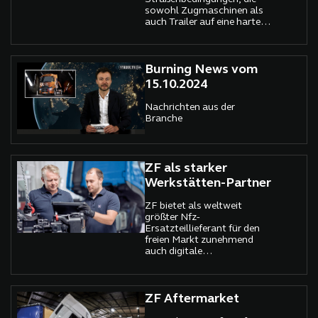
Segment.
sowohl Zugmaschinen als
auch Trailer auf eine harte
Probe stellen. Besonders
die Auflieger müssen für
Schnee, Eis und Kälte fit
gemacht werden, um
Burning News vom
Unfälle und teure
15.10.2024
Ausfallzeiten zu vermeiden.
Die Kögel Trailer GmbH hat
Nachrichten aus der
wertvolle Tipps für
Branche
Speditionen,
Logistikunternehmen und
Fahrer zusammengestellt,
damit Ihre Trailer sicher und
ZF als starker
zuverlässig durch die kalte
Jahreszeit kommen.
Werkstätten-Partner
ZF bietet als weltweit
größter Nfz-
Ersatzteillieferant für den
freien Markt zunehmend
auch digitale
Dienstleistungen an.
ZF Aftermarket