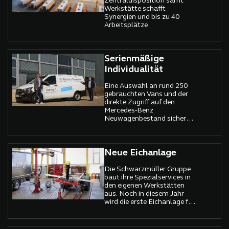
Zentraldisposition samt
Werkstätte schafft
Synergien und bis zu 40
Arbeitsplätze
Serienmäßige
Individualität
Eine Auswahl an rund 250
gebrauchten Vans und der
direkte Zugriff auf den
Mercedes-Benz
Neuwagenbestand sichern
den Spezialisten von
Pappas aus den Bereichen
Technik und Karosseriebau
die Basis um hier Tag für
Neue Eichanlage
Tag maßgeschneiderte
Branchenmodelle zu
Die Schwarzmüller Gruppe
realisieren.
baut ihre Spezialservices in
den eigenen Werkstätten
aus. Noch in diesem Jahr
wird die erste Eichanlage für
flüssige, stark gekühlte
Industriegase wie etwa
Stickstoff in Betrieb gehen.