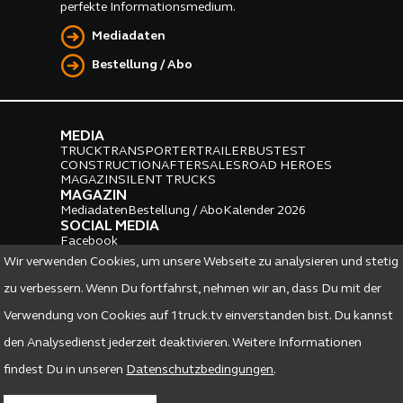
perfekte Informationsmedium.
Mediadaten
Bestellung / Abo
MEDIA
TRUCK
TRANSPORTER
TRAILER
BUS
TEST
CONSTRUCTION
AFTERSALES
ROAD HEROES
MAGAZIN
SILENT TRUCKS
MAGAZIN
Mediadaten
Bestellung / Abo
Kalender 2026
SOCIAL MEDIA
Facebook
Instagram
LinkedIn
Wir verwenden Cookies, um unsere Webseite zu analysieren und stetig
PARTNER
zu verbessern. Wenn Du fortfahrst, nehmen wir an, dass Du mit der
Verwendung von Cookies auf 1truck.tv einverstanden bist. Du kannst
den Analysedienst jederzeit deaktivieren. Weitere Informationen
findest Du in unseren
Datenschutzbedingungen
.
DATENSCHUTZ
IMPRESSUM