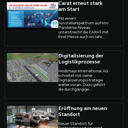
umfassenden
Carat erneut stark
architektonischen Konzept
am Start
verbunden.
Mit einem
Ausstellerspektrum auf Vor-
Pandemie-Niveau
unterstreicht die CARAT mit
ihrer Messe auch im Jahr
2022 ihre Position als
führende
Kooperationsmesse in
Deutschland. Erwartete 150
Digitalisierung der
Aussteller präsentieren in
Logistikprozesse
Castrop-Rauxel ihre
aktuellen
Hödlmayr International AG
Produktentwicklungen und
schreitet mit seiner
Lösungsangebote für das
Digitalisierungsstrategie
erfolgreiche
weiter voran. Dazu gehört
Werkstattbusiness.
die durchgängige
Digitalisierung interner
Logistikprozesse für rund
500.000 Fahrzeuge jährlich.
Eröffnung am neuen
Standort
Neuer Standort für