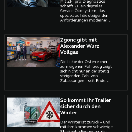
Mit ZF [pro]Diagnostics
unkompliziert und
schafft ZF ein digitales
erstaunlich flexibel ist. Ein
Service-Ökosystem, das
echter Mehrzweckkollege
speziell auf die steigenden
für Autowerkstatt,
Anforderungen moderner
Fahrzeugbau, Baustelle
Nutzfahrzeug- und
oder Tischlerei.
Flottenwerkstätten
zugeschnitten ist.
Zgonc gibt mit
Alexander Wurz
Vollgas
Die Liebe der Österreicher
zum eigenen Fahrzeug zeigt
sich nicht nur an der stetig
steigenden Zahl von
Zulassungen – seit Ende
2023 wächst der Pkw-
Bestand sogar schneller als
die Bevölkerung – sondern
auch am ungebrochenen
So kommt Ihr Trailer
Interesse an hochwertigem
sicher durch den
Werkstatt- und Kfz-
Winter
Zubehör. Genau hier setzt
Zgonc an und verfolgt ein
Der Winter ist zurück – und
ambitioniertes Ziel: Die
mit ihm kommen schwierige
Marktführerschaft in diesem
Straßenbedingungen, die