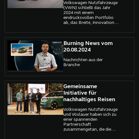
Volkswagen Nutzfahrzeuge
(VWN) schließt das Jahr
2024 mit einem
eindrucksvollen Portfolio
ab, das Breite, Innovation
und Internationalität
vereint. Trotz einer leichten
Stagnation in den
Gesamtlieferzahlen, mit
Burning News vom
408.300 ausgelieferten
20.08.2024
Fahrzeugen nahezu auf
Vorjahresniveau (2023:
Nachrichten aus der
409.400), stechen einige
Branche
Modelle als absolute
Highlights heraus.
Besonders der ID. Buzz, der
Caddy und der Multivan
Gemeinsame
zeigen eindrucksvoll, wie
VWN mit klugem
Initiative für
Modellmanagement und
nachhaltiges Reisen
technologischen
Innovationen punktet.
Volkswagen Nutzfahrzeuge
und Vöslauer haben sich zu
einer spannenden
Partnerschaft
zusammengetan, die die
Synergien zweier etablierter