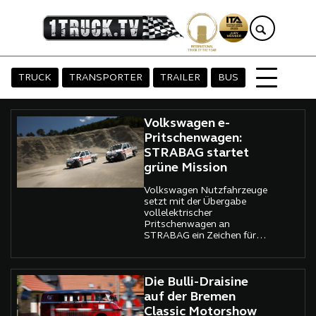
TRUCK
TRANSPORTER
TRAILER
BUS
Volkswagen e-
Pritschenwagen:
STRABAG startet
grüne Mission
Volkswagen Nutzfahrzeuge
setzt mit der Übergabe
vollelektrischer
Pritschenwagen an
STRABAG ein Zeichen für
nachhaltige Mobilität auf
Baustellen.
Die Bulli-Draisine
auf der Bremen
Classic Motorshow