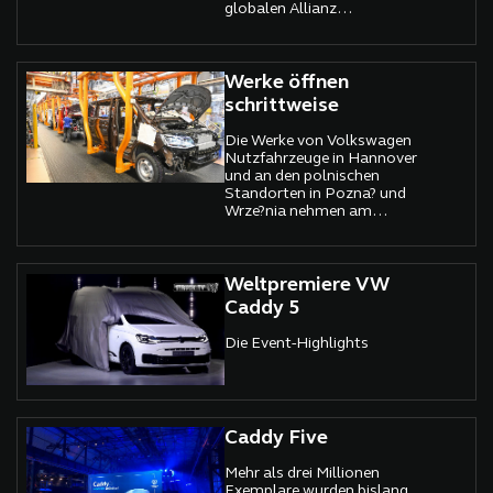
globalen Allianz
unterzeichnet.
Werke öffnen
schrittweise
Die Werke von Volkswagen
Nutzfahrzeuge in Hannover
und an den polnischen
Standorten in Pozna? und
Wrze?nia nehmen am
Montag, 27. April, nach gut
fünfwöchiger
Produktionsruhe mit
reduzierten Kapazitäten
Weltpremiere VW
schrittweise die Produktion
Caddy 5
wieder auf.
Die Event-Highlights
Caddy Five
Mehr als drei Millionen
Exemplare wurden bislang