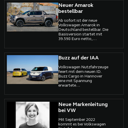
Neuer Amarok
bestellbar
Ab sofort ist der neue
Volkswagen Amarok in
Deutschland bestellbar. Die
Basisversion startet mit
39.598 Euro netto,
ausgerüstet mit 125 kW
und 405 Newtonmetern
Drehmoment starkem TDI,
Sechsgang-Handschaltung
Buzz auf der IAA
und zuschaltbarem
4MOTION-Allradantrieb,
Volkswagen Nutzfahrzeuge
stellt diese Variante den
feiert mit dem neuen ID.
Einstieg in das Pick-up-
Buzz Cargo in Hannover
Segment bei Volkswagen
eine mit Spannung
Nutzfahrzeuge dar.
erwartete
Publikumspremiere
Neue Markenleitung
bei VW
Mit September 2022
kommt es bei Volkswagen