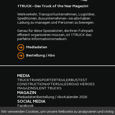
1TRUCK – Das Truck of the Year Magazin!
Werkverkehr, Transportunternehmen, Logistiker,
Speditionen, Busunternehmen - sie alle haben
Ladung zu managen und Personen zu bewegen.
Genau für diese Spezialisten, die ihren Fuhrpark
effizient organisieren müssen, ist 1TRUCK das
perfekte Informationsmedium.
Mediadaten
Bestellung / Abo
MEDIA
TRUCK
TRANSPORTER
TRAILER
BUS
TEST
CONSTRUCTION
AFTERSALES
ROAD HEROES
MAGAZIN
SILENT TRUCKS
MAGAZIN
Mediadaten
Bestellung / Abo
Kalender 2026
SOCIAL MEDIA
Facebook
Instagram
LinkedIn
Wir verwenden Cookies, um unsere Webseite zu analysieren und stetig
PARTNER