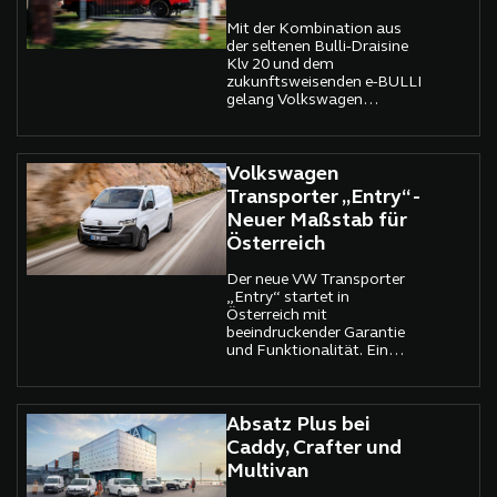
Mit der Kombination aus
der seltenen Bulli-Draisine
Klv 20 und dem
zukunftsweisenden e-BULLI
gelang Volkswagen
Nutzfahrzeuge Oldtimer auf
der Bremen Classic
Motorshow 2026 ein
überzeugender
Volkswagen
Brückenschlag zwischen
Transporter „Entry“ -
Vergangenheit und Zukunft.
Neuer Maßstab für
Österreich
Der neue VW Transporter
„Entry“ startet in
Österreich mit
beeindruckender Garantie
und Funktionalität. Ein
Multitool für den
Transportsektor.
Absatz Plus bei
Caddy, Crafter und
Multivan