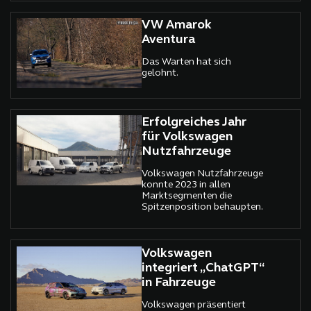
Marken für eine
gemeinsame Mission nutzt:
nachhaltiges Reisen.
VW Amarok
Aventura
Das Warten hat sich
gelohnt.
Erfolgreiches Jahr
für Volkswagen
Nutzfahrzeuge
Volkswagen Nutzfahrzeuge
konnte 2023 in allen
Marktsegmenten die
Spitzenposition behaupten.
Volkswagen
integriert „ChatGPT“
in Fahrzeuge
Volkswagen präsentiert