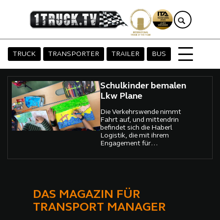
TRUCK
TRANSPORTER
TRAILER
BUS
Schulkinder bemalen
Lkw Plane
Die Verkehrswende nimmt
Fahrt auf, und mittendrin
befindet sich die Haberl
Logistik, die mit ihrem
Engagement für
Elektromobilität und einer
ungewöhnlichen
Gemeinschaftsaktion zeigt,
wie Innovationsgeist und
soziale Verantwortung
Hand in Hand gehen
DAS MAGAZIN FÜR
können.
TRANSPORT MANAGER