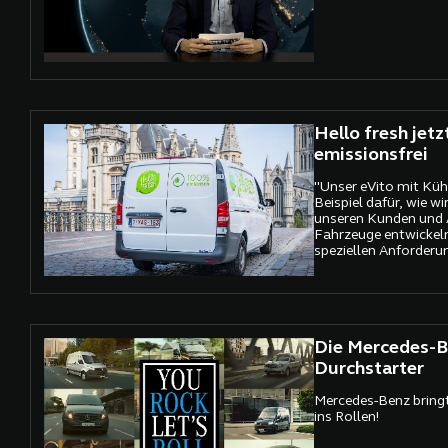
Hello fresh jetz
emissionsfrei
"Unser eVito mit Küh
Beispiel dafür, wie 
unseren Kunden und 
Fahrzeuge entwickeln,
speziellen Anforderu
Einsatzzwecke zuges
Die Mercedes-B
Durchstarter
Mercedes-Benz bringt
ins Rollen!