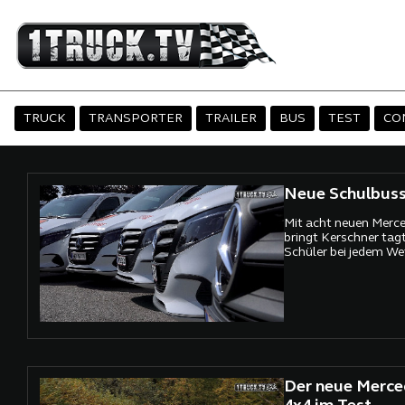
TRUCK
TRANSPORTER
TRAILER
BUS
TEST
CO
Neue Schulbuss
Mit acht neuen Merc
bringt Kerschner tag
Schüler bei jedem Wet
Der neue Merce