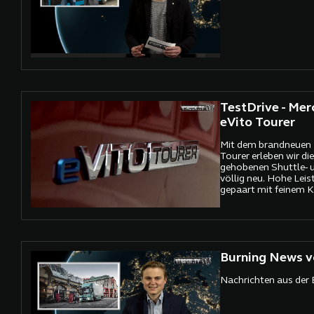
TestDrive - Me
eVito Tourer
Mit dem brandneuen 
Tourer erleben wir di
gehobenen Shuttle- 
völlig neu. Hohe Lei
gepaart mit feinem K
Schlüssel.
Burning News v
Nachrichten aus der 