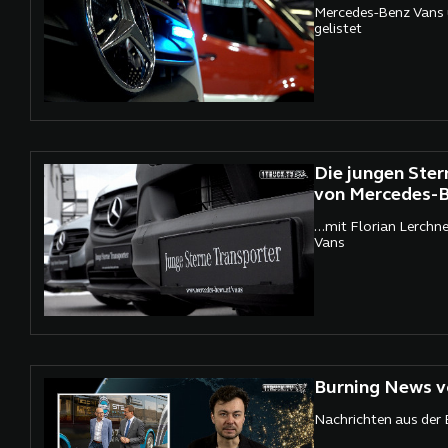
Mercedes-Benz Vans
gelistet
Die jungen Ster
von Mercedes-B
...mit Florian Lerchn
Vans
Burning News v
Nachrichten aus der