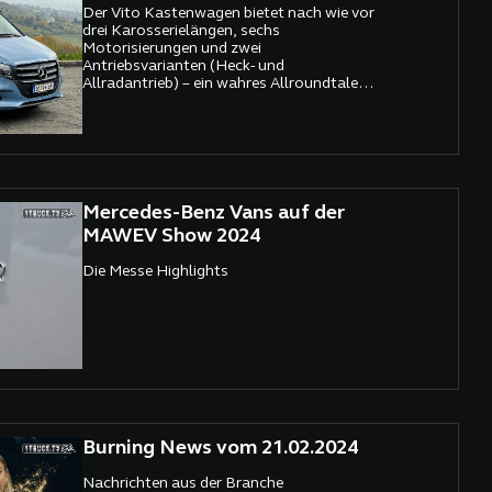
Der Vito Kastenwagen bietet nach wie vor
drei Karosserielängen, sechs
Motorisierungen und zwei
Antriebsvarianten (Heck- und
Allradantrieb) – ein wahres Allroundtalent,
das je nach Bedarf als Transportmittel für
Waren, Ersatzteillager oder Kühlfahrzeug
konfiguriert werden kann. Mit einem
zulässigen Gesamtgewicht von bis zu 3,2
Tonnen deckt er ein breites
Anwendungsspektrum für Handwerks-,
Handels- und Servicebetriebe ab, die ein
Mercedes-Benz Vans auf der
robustes, zuverlässiges und flexibles
MAWEV Show 2024
Fahrzeug für den täglichen Einsatz
benötigen und gleichzeitig ihren
Die Messe Highlights
Mitarbeitern höchste Wertschätzung
entgegenbringen.
Burning News vom 21.02.2024
Nachrichten aus der Branche