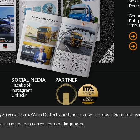
sie a
Perso
Genau
Fuhrp
1TRUC
SOCIAL MEDIA
PARTNER
Facebook
o
Instagram
LinkedIn
g zu verbessern. Wenn Du fortfahrst, nehmen wir an, dass Du mit der V
est Du in unseren
Datenschutzbedingungen
.