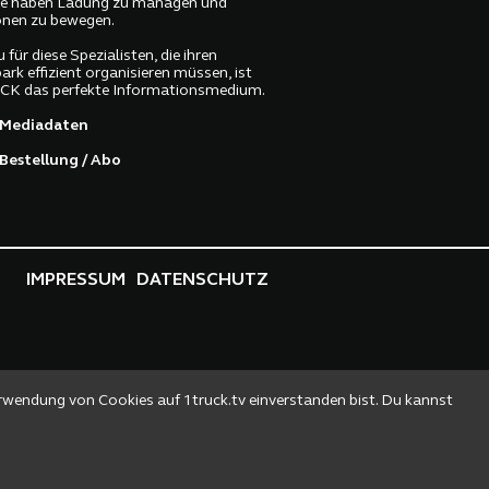
lle haben Ladung zu managen und
nen zu bewegen.
 für diese Spezialisten, die ihren
ark effizient organisieren müssen, ist
K das perfekte Informationsmedium.
Mediadaten
Bestellung / Abo
IMPRESSUM
DATENSCHUTZ
erwendung von Cookies auf 1truck.tv einverstanden bist. Du kannst