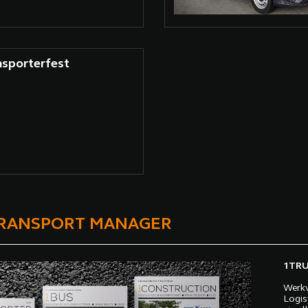
nsporterfest
TRANSPORT MANAGER
1TRUC
Werkv
Logis