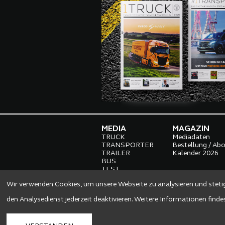
MEDIA
MAGAZIN
TRUCK
Mediadaten
TRANSPORTER
Bestellung / Ab
TRAILER
Kalender 2026
BUS
TEST
CONSTRUCTION
Wir verwenden Cookies, um unsere Webseite zu analysieren und steti
AFTERSALES
ROAD HEROES
den Analysedienst jederzeit deaktivieren. Weitere Informationen find
MAGAZIN
SILENT TRUCKS