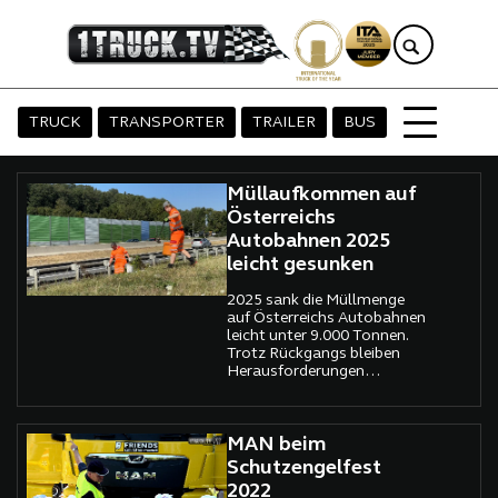
TRUCK
TRANSPORTER
TRAILER
BUS
Müllaufkommen auf
Österreichs
Autobahnen 2025
leicht gesunken
2025 sank die Müllmenge
auf Österreichs Autobahnen
leicht unter 9.000 Tonnen.
Trotz Rückgangs bleiben
Herausforderungen
bestehen, insbesondere bei
der manuellen
Müllsammlung.
MAN beim
Schutzengelfest
2022