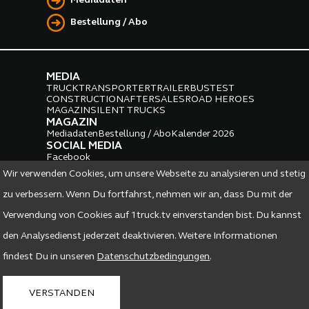
Mediadaten
Bestellung / Abo
MEDIA
TRUCK
TRANSPORTER
TRAILER
BUS
TEST
CONSTRUCTION
AFTERSALES
ROAD HEROES
MAGAZIN
SILENT TRUCKS
MAGAZIN
Mediadaten
Bestellung / Abo
Kalender 2026
SOCIAL MEDIA
Facebook
Instagram
LinkedIn
Wir verwenden Cookies, um unsere Webseite zu analysieren und stetig
PARTNER
zu verbessern. Wenn Du fortfahrst, nehmen wir an, dass Du mit der
Verwendung von Cookies auf 1truck.tv einverstanden bist. Du kannst
den Analysedienst jederzeit deaktivieren. Weitere Informationen
findest Du in unseren
Datenschutzbedingungen
.
DATENSCHUTZ
IMPRESSUM
VERSTANDEN