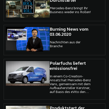
Durchstarter
zugeschnitten sind“
Mercedes-Benz bringt Ihr
Business wieder ins Rollen!
Burning News vom
03.06.2020
Nachrichten aus der
Branche
Polarfuchs liefert
emissionsfrei
In einem Co-Creation-
Ansatz hat Mercedes-Benz
Vans, gemeinsam mit dem
Aufbauhersteller Kerstner,
auf Basis des eVito den
„Polarfuchs“ entwickelt.
Produktstart der