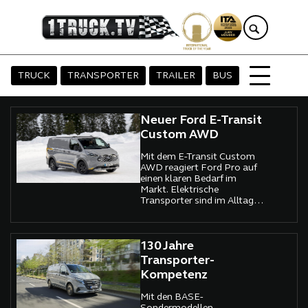
TRUCK
TRANSPORTER
TRAILER
BUS
Neuer Ford E-Transit
Custom AWD
Mit dem E-Transit Custom
AWD reagiert Ford Pro auf
einen klaren Bedarf im
Markt. Elektrische
Transporter sind im Alltag
angekommen, doch für viele
Betriebe war fehlende
Traktion bislang ein
Argument gegen den
130 Jahre
Umstieg.
Transporter-
Kompetenz
Mit den BASE-