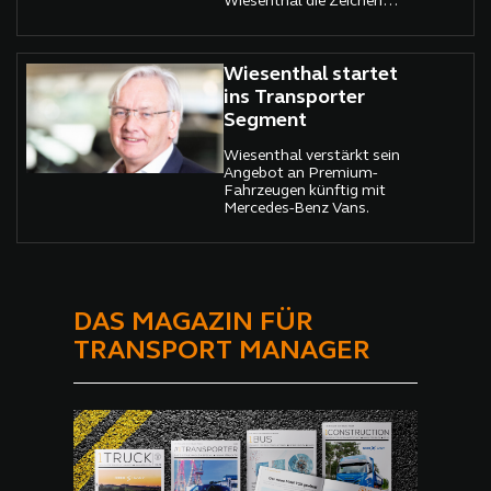
Wiesenthal die Zeichen
wieder auf Wachstum.
Größte Neuerung dabei ist
der Händlervertrag mit
Mercedes-Benz Vans.
Wiesenthal startet
ins Transporter
Segment
Wiesenthal verstärkt sein
Angebot an Premium-
Fahrzeugen künftig mit
Mercedes-Benz Vans.
DAS MAGAZIN FÜR
TRANSPORT MANAGER