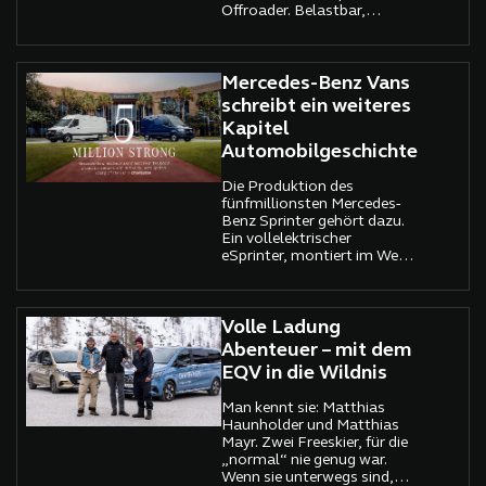
Offroader. Belastbar,
vielseitig und ganzjährig
einsetzbar.
Mercedes-Benz Vans
schreibt ein weiteres
Kapitel
Automobilgeschichte
Die Produktion des
fünfmillionsten Mercedes-
Benz Sprinter gehört dazu.
Ein vollelektrischer
eSprinter, montiert im Werk
Charleston, South Carolina,
ist das Jubiläumsfahrzeug.
Übergeben wurde er an
FedEx, einen alten
Volle Ladung
Bekannten, einen
Abenteuer – mit dem
Weggefährten durch
EQV in die Wildnis
Jahrzehnte. Und plötzlich
ist dieser Transporter mehr
Man kennt sie: Matthias
als nur ein Stück Technik
Haunholder und Matthias
Mayr. Zwei Freeskier, für die
„normal“ nie genug war.
Wenn sie unterwegs sind,