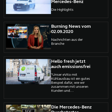
Mercedes-Benz
Die Highlights
Burning News vom
02.09.2020
Nachrichten aus der
Branche
Hello fresh jetzt
auch emissionsfrei
"Unser eVito mit
Kühlausbau ist ein gutes
Beispiel dafür, wie wir
zusammen mit unseren
Kunden und
Aufbauherstellern
Fahrzeuge entwickeln, die
auf die speziellen
Anforderungen und
Die Mercedes-Benz
Einsatzzwecke