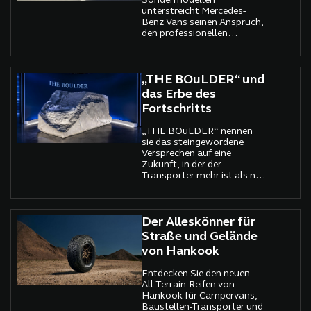
Sondermodellen
unterstreicht Mercedes-
Benz Vans seinen Anspruch,
den professionellen
Anwender konsequent in
den Mittelpunkt zu stellen.
Statt rein symbolischer
Jubiläumsmodelle bietet
„THE BOuLDER“ und
der Hersteller klar
das Erbe des
strukturierte
Fortschritts
Ausstattungspakete, die
sich an realen
„THE BOuLDER“ nennen
Anforderungen von
sie das steingewordene
Handwerk, Logistik und
Versprechen auf eine
Dienstleistungsbetrieben
Zukunft, in der der
orientieren.
Transporter mehr ist als nur
ein Kasten auf Rädern. 6,5
Meter lang, 2,75 Meter
hoch, 2,5 Meter breit.
Gefräst, gemeißelt, visionär.
Der Alleskönner für
Ein Gigant aus Granitoptik,
Straße und Gelände
der nicht transportiert –
von Hankook
sondern transportiert wofür
ein Transporter steht:
Entdecken Sie den neuen
Wandel, Technik, Effizienz.
All-Terrain-Reifen von
Kunst, die liefern kann.
Hankook für Campervans,
Baustellen-Transporter und