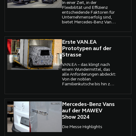
In einer Zeit, in der
Flexibilität und Effizienz
entscheidende Faktoren für
Unternehmenserfolg sind,
bietet Mercedes-Benz Vans
eine revolutionäre Lösung
für gewerbliche und private
Kunden an: den Mercedes-
Benz Mobile Service. Dieser
Erste VAN.EA
Serviceansatz ermöglicht
Prototypen auf der
es, planbare Wartungen,
Strasse
Inspektionen sowie kleinere
Reparaturen direkt beim
VAN.EA – das klingt nach
Kunden vor Ort
einem Wundermittel, das
durchzuführen – sei es auf
alle Anforderungen abdeckt:
dem Betriebsgelände oder
Von der noblen
im privaten Umfeld. Damit
Familienkutsche bis hin zum
schafft Mercedes-Benz Vans
Premium-Shuttle
nicht nur eine praktische
Alternative zur klassischen
Werkstatt, sondern setzt
Mercedes-Benz Vans
auch einen neuen Standard
für die Verfügbarkeit und
auf der MAWEV
Effizienz von
Show 2024
Serviceleistungen.
Die Messe Highlights