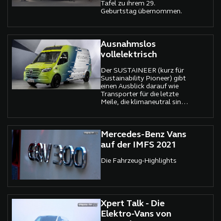
Tafel zu ihrem 29.
Geburtstag übernommen.
Ausnahmslos
vollelektrisch
Der SUSTAINEER (kurz für
Sustainability Pioneer) gibt
einen Ausblick darauf wie
Transporter für die letzte
Meile, die klimaneutral sind,
selbst grünen Strom
produzieren und aktiv die
Luftqualität in Städten
verbessern, in Zukunft
Mercedes-Benz Vans
aussehen könnten
auf der IMFS 2021
Die Fahrzeug-Highlights
Xpert Talk - Die
Elektro-Vans von