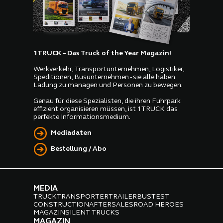
1TRUCK – Das Truck of the Year Magazin!
Werkverkehr, Transportunternehmen, Logistiker,
Speditionen, Busunternehmen - sie alle haben
Ladung zu managen und Personen zu bewegen.
Genau für diese Spezialisten, die ihren Fuhrpark
effizient organisieren müssen, ist 1TRUCK das
perfekte Informationsmedium.
Mediadaten
Bestellung / Abo
MEDIA
TRUCK
TRANSPORTER
TRAILER
BUS
TEST
CONSTRUCTION
AFTERSALES
ROAD HEROES
MAGAZIN
SILENT TRUCKS
MAGAZIN