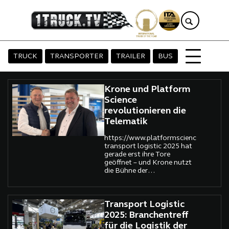
TRUCK
TRANSPORTER
TRAILER
BUS
Krone und Platform
Science
revolutionieren die
Telematik
https://www.platformscience.com/Di
transport logistic 2025 hat
gerade erst ihre Tore
geöffnet – und Krone nutzt
die Bühne der
internationalen Leitmesse
für einen echten
Paukenschlag: Gemeinsam
mit dem US-
Transport Logistic
Technologieunternehmen
2025: Branchentreff
Platform Science bringt der
für die Logistik der
Trailerhersteller aus Werlte