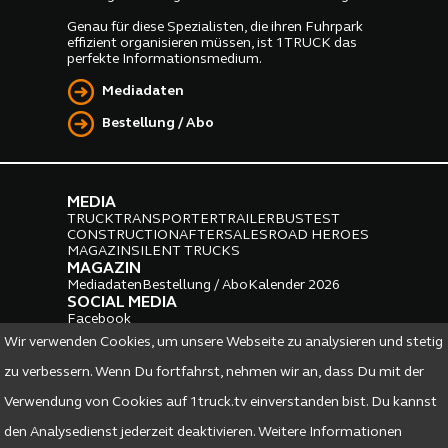
Genau für diese Spezialisten, die ihren Fuhrpark
effizient organisieren müssen, ist 1TRUCK das
perfekte Informationsmedium.
Mediadaten
Bestellung / Abo
MEDIA
TRUCK
TRANSPORTER
TRAILER
BUS
TEST
CONSTRUCTION
AFTERSALES
ROAD HEROES
MAGAZIN
SILENT TRUCKS
MAGAZIN
Mediadaten
Bestellung / Abo
Kalender 2026
SOCIAL MEDIA
Facebook
Instagram
LinkedIn
Wir verwenden Cookies, um unsere Webseite zu analysieren und stetig
PARTNER
zu verbessern. Wenn Du fortfahrst, nehmen wir an, dass Du mit der
Verwendung von Cookies auf 1truck.tv einverstanden bist. Du kannst
den Analysedienst jederzeit deaktivieren. Weitere Informationen