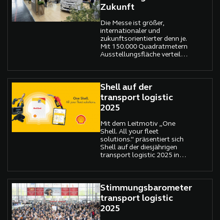
Zukunft
eine europaweite
Telematiklösung auf den
Markt, die den gesamten
Die Messe ist größer,
Sattelzug digital vereint
internationaler und
zukunftsorientierter denn je.
Mit 150.000 Quadratmetern
Ausstellungsfläche verteilt
auf zwölf Hallen sowie
einem Freigelände mit
Gleisflächen bietet sie einen
umfassenden Überblick über
Shell auf der
die neuesten Entwicklungen
transport logistic
der Branche .
2025
Mit dem Leitmotiv „One
Shell. All your fleet
solutions.“ präsentiert sich
Shell auf der diesjährigen
transport logistic 2025 in
München als umfassender
Lösungsanbieter für den
Logistik- und
Schwerlastverkehr. Im
Stimmungsbarometer
Mittelpunkt des
transport logistic
Messeauftritts stehen
2025
integrierte Angebote für den
effizienten, digitalen und