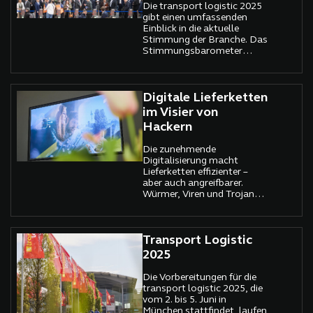
Die transport logistic 2025
nachhaltigen Betrieb von
gibt einen umfassenden
Fuhrparks – unabhängig
Einblick in die aktuelle
von deren Größe oder
Stimmung der Branche. Das
Zusammensetzung.
Stimmungsbarometer
zeigt, dass trotz spürbarem
Kostendruck, anhaltendem
Fachkräftemangel und
steigenden
Digitale Lieferketten
Bürokratiehürden die
im Visier von
Mehrheit der Unternehmen
Hackern
optimistisch in die Zukunft
blickt. Eine repräsentative
Die zunehmende
Online-Befragung unter
Digitalisierung macht
1.851 Ausstellern und
Lieferketten effizienter –
Besuchern zwischen dem
aber auch angreifbarer.
18. Februar und 4. März
Würmer, Viren und Trojaner
2025 zeigt: Industrie,
dringen weltweit in
Handel und Logistik
vernetzte Logistiksysteme
arbeiten enger zusammen
ein und verursachen
als je zuvor, um die
erhebliche Störungen. Die
Transport Logistic
Herausforderungen der
transport logistic 2025, die
Zukunft zu meistern.
2025
vom 2. bis 5. Juni in
München stattfindet,
Die Vorbereitungen für die
nimmt sich diesem
transport logistic 2025, die
brisanten Thema an und
vom 2. bis 5. Juni in
rückt Cybersicherheit quer
München stattfindet, laufen