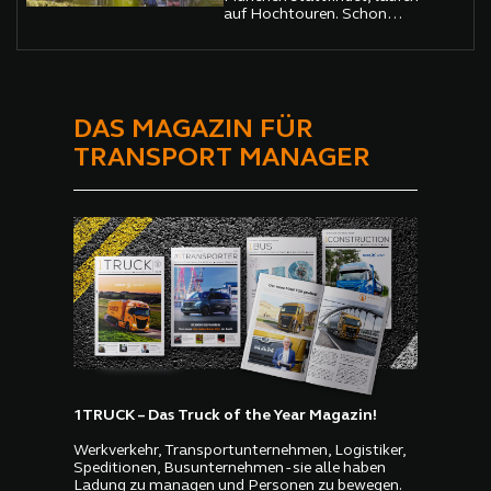
über alle Verkehrsträger und
auf Hochtouren. Schon
Branchen in den Fokus.
jetzt deutet sich an, dass die
Messe nicht nur ein
Highlight des Logistikjahres
wird, sondern ein noch
größeres und
internationaleres Event als
DAS MAGAZIN FÜR
zuvor.
TRANSPORT MANAGER
1TRUCK – Das Truck of the Year Magazin!
Werkverkehr, Transportunternehmen, Logistiker,
Speditionen, Busunternehmen - sie alle haben
Ladung zu managen und Personen zu bewegen.