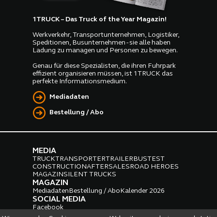
1TRUCK – Das Truck of the Year Magazin!
Werkverkehr, Transportunternehmen, Logistiker,
Speditionen, Busunternehmen - sie alle haben
Ladung zu managen und Personen zu bewegen.
Genau für diese Spezialisten, die ihren Fuhrpark
effizient organisieren müssen, ist 1TRUCK das
perfekte Informationsmedium.
Mediadaten
Bestellung / Abo
MEDIA
TRUCK
TRANSPORTER
TRAILER
BUS
TEST
CONSTRUCTION
AFTERSALES
ROAD HEROES
MAGAZIN
SILENT TRUCKS
MAGAZIN
Mediadaten
Bestellung / Abo
Kalender 2026
SOCIAL MEDIA
Facebook
Instagram
LinkedIn