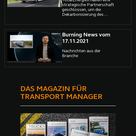
TotalEnergies haben eine
strategische Partnerschaft
geschlossen, um die
Dekarbonisierung des
Straßentransports
voranzutreiben. Mit der
Unterzeichnung einer
Absichtserklärung
Burning News vom
bekräftigen beide
17.11.2021
Unternehmen ihr
Engagement für
Nachrichten aus der
nachhaltige
Branche
Mobilitätslösungen. Diese
Kooperation kombiniert die
führende Position von DAF
in der Lkw-Produktion mit
der Expertise von
TotalEnergies in der
Entwicklung emissionsfreier
DAS MAGAZIN FÜR
Energielösungen.
TRANSPORT MANAGER