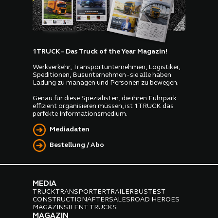
1TRUCK – Das Truck of the Year Magazin!
Werkverkehr, Transportunternehmen, Logistiker,
Speditionen, Busunternehmen - sie alle haben
Ladung zu managen und Personen zu bewegen.
Genau für diese Spezialisten, die ihren Fuhrpark
effizient organisieren müssen, ist 1TRUCK das
perfekte Informationsmedium.
Mediadaten
Bestellung / Abo
MEDIA
TRUCK
TRANSPORTER
TRAILER
BUS
TEST
CONSTRUCTION
AFTERSALES
ROAD HEROES
MAGAZIN
SILENT TRUCKS
MAGAZIN