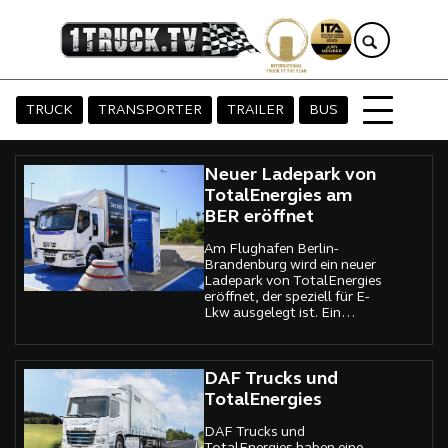
TRUCK
TRANSPORTER
TRAILER
BUS
Neuer Ladepark von
TotalEnergies am
BER eröffnet
Am Flughafen Berlin-
Brandenburg wird ein neuer
Ladepark von TotalEnergies
eröffnet, der speziell für E-
Lkw ausgelegt ist. Ein
großer Schritt für die
Elektromobilität im
Güterverkehr.
DAF Trucks und
TotalEnergies
DAF Trucks und