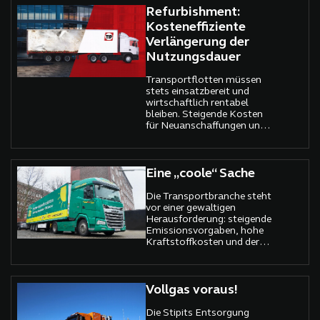
Refurbishment:
Kosteneffiziente
Verlängerung der
Nutzungsdauer
Transportflotten müssen
stets einsatzbereit und
wirtschaftlich rentabel
bleiben. Steigende Kosten
für Neuanschaffungen und
zunehmender
Wettbewerbsdruck
erfordern innovative
Lösungen. Ein
Eine „coole“ Sache
vielversprechender Ansatz
ist das Refurbishment – ein
Die Transportbranche steht
nachhaltiger und
vor einer gewaltigen
kosteneffizienter Weg, um
Herausforderung: steigende
die Lebensdauer von
Emissionsvorgaben, hohe
Aufliegern zu verlängern. Die
Kraftstoffkosten und der
TIP Group setzt gezielt auf
steigende Druck,
Refurbishment als Teil ihrer
nachhaltiger zu werden. Eine
Nachhaltigkeitsstrategie
wegweisende Innovation
und bietet
könnte nun Abhilfe schaffen.
Vollgas voraus!
Flottenbetreibern eine
Die TIP Group präsentiert in
attraktive Alternative zum
Zusammenarbeit mit
Die Stipits Entsorgung