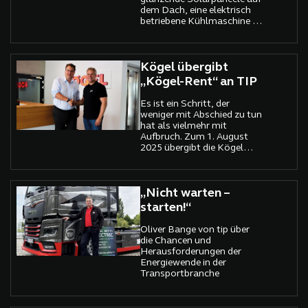
dem Dach, eine elektrisch
betriebene Kühlmaschine im
Innern, eine Batterie unter
dem Aufbau und eine E-
Achse an der Hinterachse –
alles miteinander vernetzt,
Kögel übergibt
alles digital steuerbar.
„Kögel-Rent“ an TIP
Es ist ein Schritt, der
weniger mit Abschied zu tun
hat als vielmehr mit
Aufbruch. Zum 1. August
2025 übergibt die Kögel
Trailer GmbH ihren
Vermietbereich Kögel-Rent
an die TIP Trailer Services
Germany GmbH – und
„Nicht warten –
schafft sich damit bewusst
starten!“
neue Freiräume. Denn wer
sich auf das Wesentliche
Oliver Bange von tip über
konzentrieren will, muss
die Chancen und
manchmal auch loslassen.
Herausforderungen der
Energiewende in der
Transportbranche