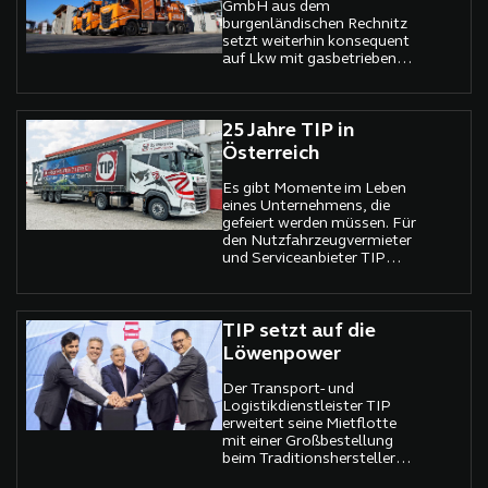
Neukauf.
SolarEdge e-Mobility und
GmbH aus dem
Mitsubishi Heavy Industries
burgenländischen Rechnitz
Thermal Transport Europe
setzt weiterhin konsequent
GmbH (MTTE) einen
auf Lkw mit gasbetriebenen
einzigartigen, rein elektrisch
Motoren aus dem Hause
betriebenen Kühlauflieger,
Iveco. Ihren Treibstoff
der mit
sammeln sie dabei selbst.
Energierückgewinnungsachse
25 Jahre TIP in
und Solarpanelen
Österreich
ausgestattet ist.
Es gibt Momente im Leben
eines Unternehmens, die
gefeiert werden müssen. Für
den Nutzfahrzeugvermieter
und Serviceanbieter TIP
Trailer Services ist genau
jetzt einer dieser Momente:
Seit einem
Vierteljahrhundert prägt das
TIP setzt auf die
Unternehmen die
Löwenpower
österreichische Transport-
und Logistikbranche und
Der Transport- und
feiert 25 Jahre erfolgreiche
Logistikdienstleister TIP
Geschäftstätigkeit. Was als
erweitert seine Mietflotte
ambitioniertes Projekt
mit einer Großbestellung
begann, hat sich zu einem
beim Traditionshersteller
führenden Anbieter für
MAN Truck & Bus.
Nutzfahrzeugvermietung