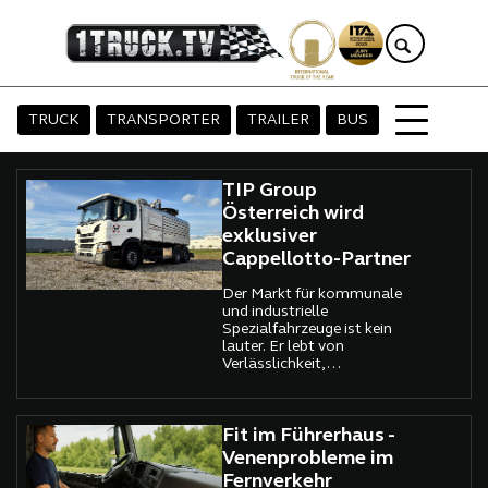
TRUCK
TRANSPORTER
TRAILER
BUS
TIP Group
Österreich wird
exklusiver
Cappellotto-Partner
Der Markt für kommunale
und industrielle
Spezialfahrzeuge ist kein
lauter. Er lebt von
Verlässlichkeit,
Technikverständnis und der
Fähigkeit, komplexe
Anforderungen in
funktionierende Lösungen
Fit im Führerhaus -
zu übersetzen. Umso
Venenprobleme im
bemerkenswerter ist die
Fernverkehr
Entscheidung der TIP Group