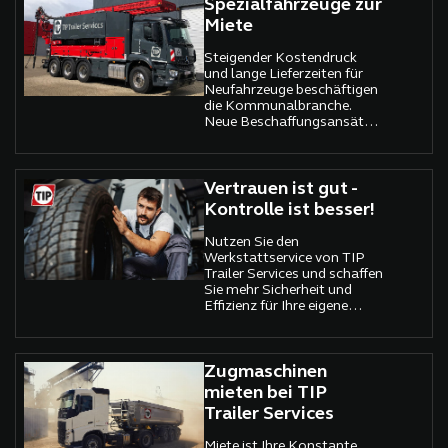
Spezialfahrzeuge zur
Miete
Steigender Kostendruck
und lange Lieferzeiten für
Neufahrzeuge beschäftigen
die Kommunalbranche.
Neue Beschaffungsansätze
und flexible Lösungen sind
ein Muss, um auch in diesem
Sektor wirtschaftlich zu
bleiben.
Vertrauen ist gut -
Kontrolle ist besser!
Nutzen Sie den
Werkstattservice von TIP
Trailer Services und schaffen
Sie mehr Sicherheit und
Effizienz für Ihre eigene
Flotte, Fahrer und Ladung.
Zugmaschinen
mieten bei TIP
Trailer Services
Miete ist Ihre Konstante,