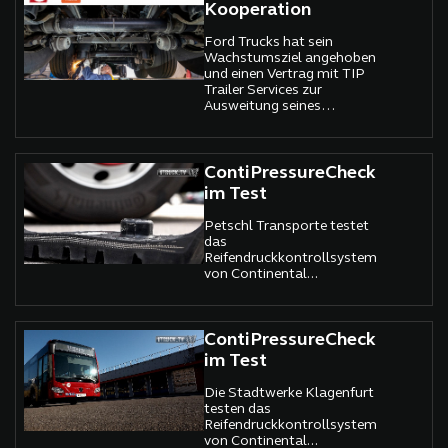
Kooperation
Ford Trucks hat sein
Wachstumsziel angehoben
und einen Vertrag mit TIP
Trailer Services zur
Ausweitung seines
Servicenetzwerks in
Westeuropa unterzeichnet.
ContiPressureCheck
im Test
Petschl Transporte testet
das
Reifendruckkontrollsystem
von Continental...
ContiPressureCheck
im Test
Die Stadtwerke Klagenfurt
testen das
Reifendruckkontrollsystem
von Continental...