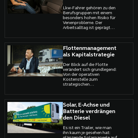
Österreich, ihr Portfolio
Lkw-Fahrer gehören zu den
gezielt um Saug- und
Berufsgruppen mit einem
Spülfahrzeuge des
besonders hohen Risiko für
italienischen
Venenprobleme. Der
Premiumherstellers
Arbeitsalltag ist geprägt
Cappellotto zu erweitern –
von stundenlangem Sitzen,
und dies gleich als exklusiver
eingeschränkter
Importeur für den
Bewegungsfreiheit und
heimischen Markt.
häufigem Zeitdruck. Diese
Flottenmanagement
Kombination begünstigt
als Kapitalstrategie
Durchblutungsstörungen,
Schwellungen,
Der Blick auf die Flotte
Krampfadern und im
verändert sich grundlegend:
schlimmsten Fall die
Von der operativen
Entstehung einer tiefen
Kostenstelle zum
Beinvenenthrombose.
strategischen
Gleichzeitig lassen sich viele
Steuerungsinstrument.
dieser Risiken mit einfachen
Arjen Kraaij, CEO der TIP
Maßnahmen deutlich
Group, erklärt, warum das
reduzieren.
Flottenmanagement zum
Solar, E-Achse und
zentralen Hebel für
Batterie verdrängen
Kapitalrendite, Liquidität
den Diesel
und Nachhaltigkeit wird.
Es ist ein Trailer, wie man
ihn kaum je gesehen hat:
glänzende Solarpaneele auf