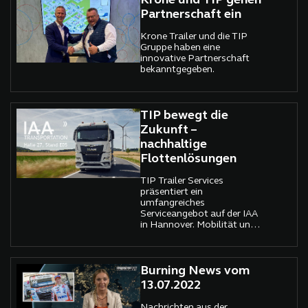
Krone und TIP gehen
Partnerschaft ein
Krone Trailer und die TIP
Gruppe haben eine
innovative Partnerschaft
bekanntgegeben.
TIP bewegt die
Zukunft –
nachhaltige
Flottenlösungen
TIP Trailer Services
präsentiert ein
umfangreiches
Serviceangebot auf der IAA
in Hannover. Mobilität und
Konnektivität sind die
zentralen Themen.
Burning News vom
13.07.2022
Nachrichten aus der