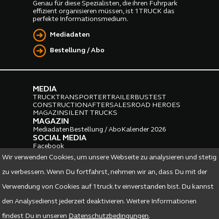
Genau für diese Spezialisten, die ihren Fuhrpark
effizient organisieren müssen, ist 1TRUCK das
perfekte Informationsmedium.
Mediadaten
Bestellung / Abo
MEDIA
TRUCK
TRANSPORTER
TRAILER
BUS
TEST
CONSTRUCTION
AFTERSALES
ROAD HEROES
MAGAZIN
SILENT TRUCKS
MAGAZIN
Mediadaten
Bestellung / Abo
Kalender 2026
SOCIAL MEDIA
Facebook
Instagram
LinkedIn
Wir verwenden Cookies, um unsere Webseite zu analysieren und stetig
PARTNER
zu verbessern. Wenn Du fortfahrst, nehmen wir an, dass Du mit der
Verwendung von Cookies auf 1truck.tv einverstanden bist. Du kannst
den Analysedienst jederzeit deaktivieren. Weitere Informationen
findest Du in unseren
Datenschutzbedingungen
.