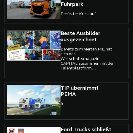
Fuhrpark
Perfekter Kreislauf
Beste Ausbilder
ausgezeichnet
Bereits zum vierten Mal hat
sich das
Wirtschaftsmagazin
CAPITAL zusammen mit der
Talentplattform
Ausbildung.de und den
Personalmarketing-
Experten von TERRITORY
EMBRACE auf die Suche
TIP übernimmt
nach Deutschlands besten
PEMA
Ausbildern gemacht.
ö
Ford Trucks schließt