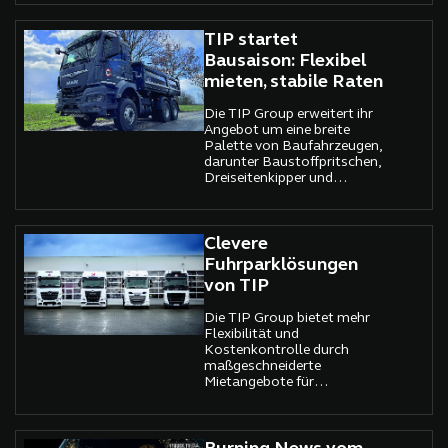
Insgesamt 150 neue TGX-
und Werkstattservices
Sattelzugmaschinen
entwickelt, der sich durch
werden im ersten Halbjahr
TIP startet
Qualität, Zuverlässigkeit
2025 in den Fuhrpark von
Bausaison: Flexibel
und Kundennähe
TIP integriert
auszeichnet.
mieten, stabile Raten
Die TIP Group erweitert ihr
Angebot um eine breite
Palette von Baufahrzeugen,
darunter Baustoffpritschen,
Dreiseitenkipper und
Abrollkipper.
Clevere
Fuhrparklösungen
von TIP
Die TIP Group bietet mehr
Flexibilität und
Kostenkontrolle durch
maßgeschneiderte
Mietangebote für
Sattelzugmaschinen,
Auflieger und
Spezialfahrzeuge.