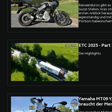
Reiseenduros gibt es 
Guzzi Stelvio Aras st
ersten Anblick heraus
eigenständig und mit
Portion italienisch
genau das, was man i
austauschbarer Konz
will. Und wenn der V
Leben erwacht, ist kla
seelenlose Maschine,
ETC 2025 - Part 
Motorrad mit Charak
Die Highlights
Yamaha MT09 Y
braucht der Men