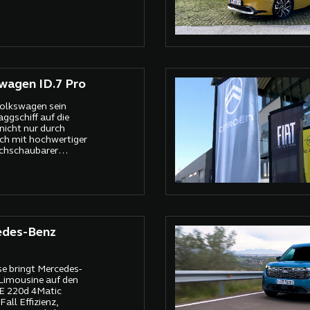
wagen ID.7 Pro
Volkswagen sein
aggschiff auf die
nicht nur durch
ch mit hochwertiger
chschaubarer
est hatten wir die
7 Pro mit 210 kW in
r Konfiguration auf
üfen.
edes-Benz
se bringt Mercedes-
Limousine auf den
 E 220d 4Matic
all Effizienz,