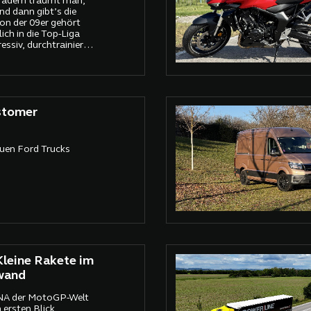
ädern träumt man,
nd dann gibt’s die
ion der 09er gehört
ich in die Top-Liga
essiv, durchtrainiert,
nalin. Sie steht da wie
ocaine Bear – und
fahren. Wäre da nicht
ng, die mich bei
ervt zurücklässt:
stomer
die Automatik?
euen Ford Trucks
leine Rakete im
wand
DNA der MotoGP-Welt
 ersten Blick