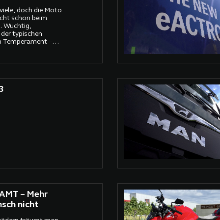
viele, doch die Moto
icht schon beim
. Wuchtig,
 der typischen
em Temperament –
n Zeiten
epte wieder sehen
2 unter dem Tank zum
r: Hier fährt keine
 sondern ein
3
ter.
AMT – Mehr
sch nicht