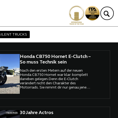
SILENT TRUCKS
Honda CB750 Hornet E-Clutch –
So muss Technik sein
Nach den ersten Metern auf der neuen
Honda CB750 Hornet war klar: komplett
daneben gelegen.Denn die E-Clutch
verändert nicht den Charakter des
Motorrads. Sie nimmt dir nur genau jene
Arbeit ab, die im Alltag nervt – ohne dir
dabei das Gefühl fürs Fahren
wegzunehmen. Und genau das ist die
eigentliche Sensation.
30 Jahre Actros