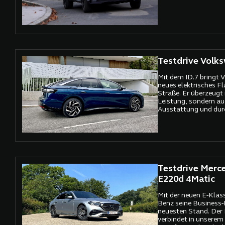
Testdrive Volks
Mit dem ID.7 bringt 
neues elektrisches Fl
Straße. Er überzeugt 
Leistung, sondern au
Ausstattung und dur
Technik. In unserem T
Gelegenheit, den ID.
besonders attraktive
Herz und Nieren zu pr
Testdrive Merc
E220d 4Matic
Mit der neuen E-Klas
Benz seine Business-
neuesten Stand. Der
verbindet in unserem F