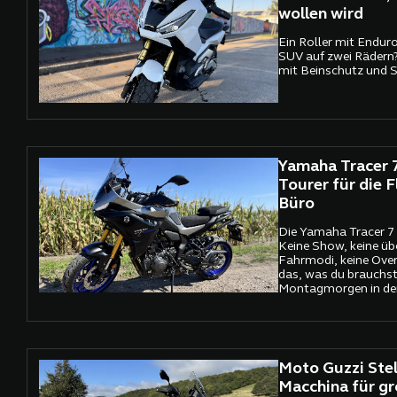
wollen wird
Ein Roller mit Endur
SUV auf zwei Rädern?
mit Beinschutz und 
Yamaha Tracer 7
Tourer für die 
Büro
Die Yamaha Tracer 7 G
Keine Show, keine üb
Fahrmodi, keine Overki
das, was du brauchst
Montagmorgen in der
vor dem Kollaps, abe
willst. Sie ist leicht,
tourentauglich – und s
Moto Guzzi Stelv
Macchina für g