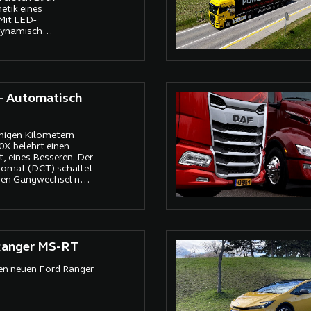
hetik eines
 Mit LED-
dynamisch
idung und markantem
a wie ein Muskelpaket
- Automatisch
nigen Kilometern
0X belehrt einen
, eines Besseren. Der
omat (DCT) schaltet
den Gangwechsel nur
cken wahrnimmt
Ranger MS-RT
den neuen Ford Ranger