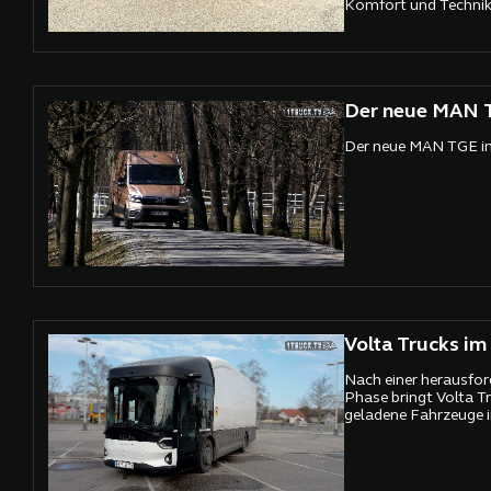
Komfort und Technik 
AMG-Optik
Der neue MAN 
Der neue MAN TGE i
Volta Trucks im
Nach einer herausfor
Phase bringt Volta Tr
geladene Fahrzeuge i