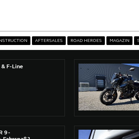
NSTRUCTION
AFTERSALES
ROAD HEROES
MAGAZIN
 & F-Line
 9 -