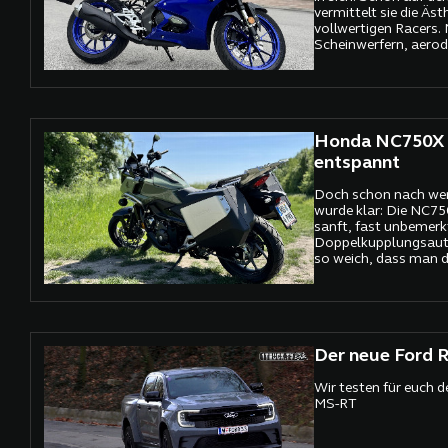
vermittelt sie die Äst
vollwertigen Racers.
Scheinwerfern, aero
modellierter Verkle
Tank liegt die Yamah
auf der Straße.
Honda NC750X 
entspannt
Doch schon nach we
wurde klar: Die NC75
sanft, fast unbemerkt
Doppelkupplungsaut
so weich, dass man 
durch ein leises Kla
Der neue Ford 
Wir testen für euch 
MS-RT