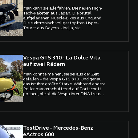
Man kann sie alle fahren. Die neuen High-
Tech-Raketen aus Japan. Die brutal
aufgeladenen Muscle-Bikes aus England.
Die elektronisch vollgestopften Hyper-
Tourer aus Bayern. Und ja, sie
beeindrucken. Leistung, Traktion,
Assistenzsysteme – alles vorhanden, alles
durchdacht, alles perfekt.
Vespa GTS 310 - La Dolce Vita
auf zwei Rädern
Man könnte meinen, sie sei aus der Zeit
gefallen – die Vespa GTS 310. Und genau
das ist ihre größte Stärke. Während andere
Roller markerschütternd auf Fortschritt
pochen, bleibt die Vespa ihrer DNA treu:
italienisches Design, das in seiner Eleganz
kaum zu übertreffen ist, gepaart mit
modernster Technik unter der
nostalgischen Karosserie.
TestDrive - Mercedes-Benz
eActros 600