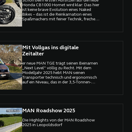
Schon beim ersten Aufsitzen auf die neue
Honda CB1000 Hornet wird klar: Das hier
ist keine brave Evolution eines Naked
Bikes – das ist die Reinkarnation eines
Spaßmachers mit feiner Technik, frechem
Design und einer gehörigen Portion
Schmalz.
Mit Vollgas ins digitale
Zeitalter
er neue MAN TGE trägt seinen Beinamen
„Next Level“ völlig zu Recht. Mit dem
Modelljahr 2025 hebt MAN seinen
Transporter technisch und ergonomisch
auf ein Niveau, das in der 3,5-Tonnen-
Klasse seinesgleichen sucht.
MAN Roadshow 2025
Die Highlights von der MAN Roadshow
2025 in Leopoldsdorf