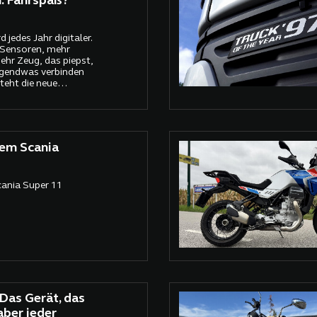
. Fahrspaß?
 jedes Jahr digitaler.
 Sensoren, mehr
hr Zeug, das piepst,
irgendwas verbinden
steht die neue
-AMT
dem Scania
cania Super 11
Das Gerät, das
aber jeder