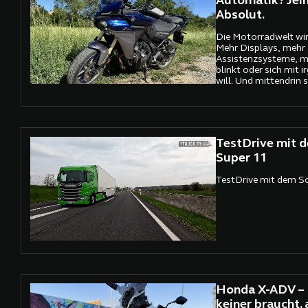
Automatik? Jein
Absolut.
Die Motorradwelt wird
Mehr Displays, mehr
Assistenzsysteme, me
blinkt oder sich mit 
will. Und mittendrin 
Yamaha TRACER 9 Y
TestDrive mit 
Super 11
TestDrive mit dem S
Honda X-ADV – 
keiner braucht, 