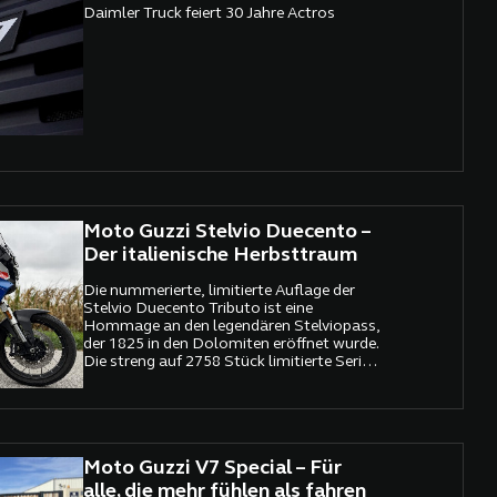
Daimler Truck feiert 30 Jahre Actros
Moto Guzzi Stelvio Duecento –
Der italienische Herbsttraum
Die nummerierte, limitierte Auflage der
Stelvio Duecento Tributo ist eine
Hommage an den legendären Stelviopass,
der 1825 in den Dolomiten eröffnet wurde.
Die streng auf 2758 Stück limitierte Serie
spielt auf die 2758 Meter Höhe des
berühmten Alpenpasses an, dessen 88
legendäre Kehren seit 200 Jahren als
Synonym für Abenteuer und fahrerische
Leidenschaft gelten.
Moto Guzzi V7 Special – Für
alle, die mehr fühlen als fahren