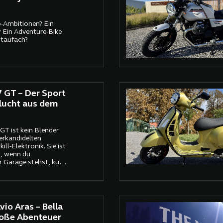
o-Ambitionen? Ein
 Ein Adventure-Bike
Staufach?
 GT – Der Sport
Flucht aus dem
T ist kein Blender.
erkandidelten
ll-Elektronik. Sie ist
, wenn du
 Garage stehst, kurz
r trotzdem fahren
 schnell genug,
ie nervt nicht.
io Aras – Bella
roße Abenteuer