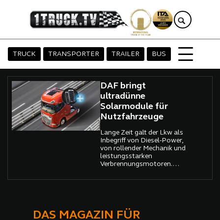
TRUCK
TRANSPORTER
TRAILER
BUS
DAF bringt
ultradünne
Solarmodule für
Nutzfahrzeuge
Lange Zeit galt der Lkw als
Inbegriff von Diesel-Power,
von rollender Mechanik und
leistungsstarken
Verbrennungsmotoren.
Doch die Zukunft des
Güterverkehrs verlangt nach
Innovation – nach Effizienz,
Nachhaltigkeit und smarten
Lösungen.
DAS MAGAZIN FÜR