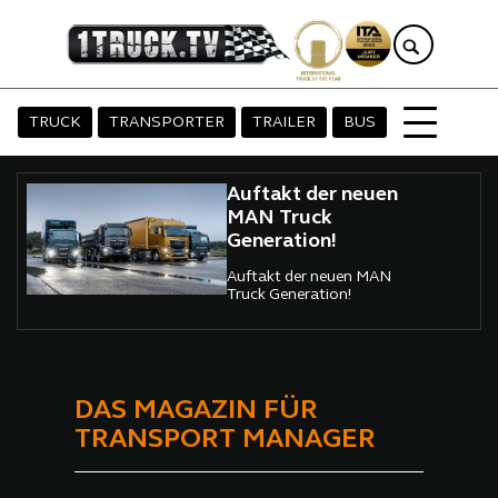
TRUCK
TRANSPORTER
TRAILER
BUS
Auftakt der neuen
MAN Truck
Generation!
Auftakt der neuen MAN
Truck Generation!
DAS MAGAZIN FÜR
TRANSPORT MANAGER