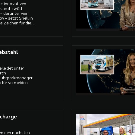
er innovativen
esamt zwölf
 darunter vier
kw – setzt Shell in
s Zeichen für die
 Transportsektors.
ebstahl
 leidet unter
rch
 Fuhrparkmanager
rfür vermeiden.
echarge
gen den nächsten