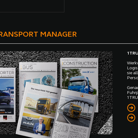
TRANSPORT MANAGER
1TRUC
Werkv
Logis
sie a
Perso
Genau
Fuhrp
1TRUC