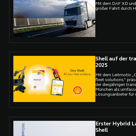
Mit dem DAF XD und 
großer Fahrt durch H
Shell auf der tr
2025
Mit dem Leitmotiv „On
fleet solutions.“ präs
der diesjährigen trans
München als umfass
Lösungsanbieter für 
Schwerlastverkehr. I
Messeauftritts stehen
Angebote für den effi
nachhaltigen Betrieb
unabhängig von dere
Erster Hybrid 
Zusammensetzung.
Shell