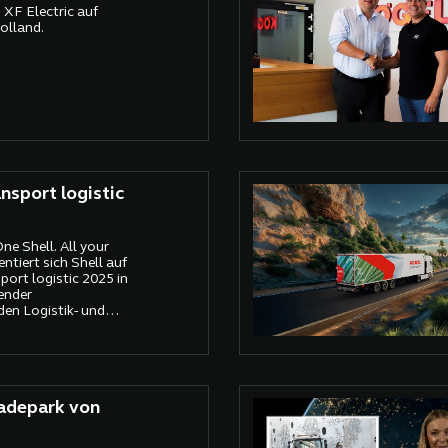
XF Electric auf
olland.
ansport logistic
e Shell. All your
entiert sich Shell auf
port logistic 2025 in
ender
den Logistik- und
m Mittelpunkt des
 integrierte
zienten, digitalen und
 von Fuhrparks –
n Größe oder
Ladepark von