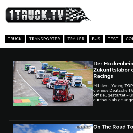
TRUCK
TRANSPORTER
TRAILER
BUS
TEST
CO
Der Hockenheim
Zukunftslabor 
Racings
Mit dem „Young TGP 
die neue Deutsche T
offiziell gestartet – 
durchaus als gelunge
On The Road To 