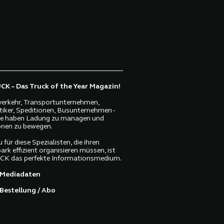
K – Das Truck of the Year Magazin!
erkehr, Transportunternehmen,
tiker, Speditionen, Busunternehmen -
lle haben Ladung zu managen und
nen zu bewegen.
 für diese Spezialisten, die ihren
ark effizient organisieren müssen, ist
K das perfekte Informationsmedium.
Mediadaten
Bestellung / Abo