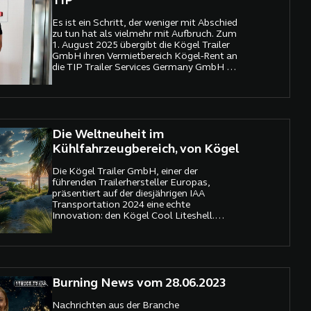
TIP
Es ist ein Schritt, der weniger mit Abschied
zu tun hat als vielmehr mit Aufbruch. Zum
1. August 2025 übergibt die Kögel Trailer
GmbH ihren Vermietbereich Kögel-Rent an
die TIP Trailer Services Germany GmbH –
und schafft sich damit bewusst neue
Freiräume. Denn wer sich auf das
Wesentliche konzentrieren will, muss
manchmal auch loslassen.
Die Weltneuheit im
Kühlfahrzeugbereich, von Kögel
Die Kögel Trailer GmbH, einer der
führenden Trailerhersteller Europas,
präsentiert auf der diesjährigen IAA
Transportation 2024 eine echte
Innovation: den Kögel Cool Liteshell.
Unter dem Motto „Innovation, die
vorwärts bringt“ zeigt Kögel ein
Kühlfahrzeug, das durch eine neuartige
Paneel-Technologie besticht. Diese sorgt
nicht nur für eine deutliche
Burning News vom 28.06.2023
Gewichtsreduktion, sondern auch für eine
verbesserte Schlagzähigkeit und geringere
Reparaturanfälligkeit.
Nachrichten aus der Branche