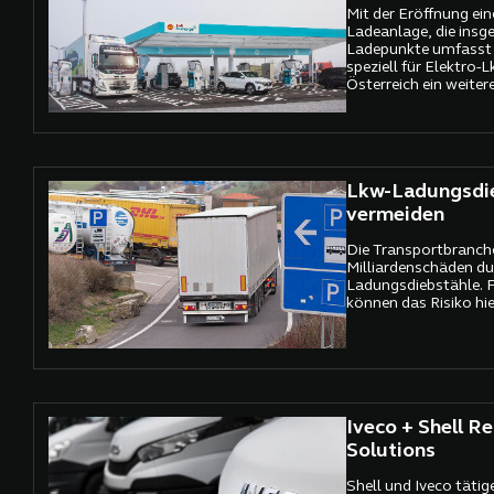
Mit der Eröffnung ein
Ladeanlage, die insg
Ladepunkte umfasst –
speziell für Elektro-L
Österreich ein weitere
Dekarbonisierung des
Lkw-Ladungsdi
vermeiden
Die Transportbranche
Milliardenschäden du
Ladungsdiebstähle.
können das Risiko hie
Iveco + Shell R
Solutions
Shell und Iveco täti