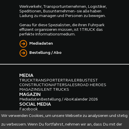
Werkverkehr, Transportunternehmen, Logistiker,
Speditionen, Busunternehmen - sie alle haben
Ladung zu managen und Personen zu bewegen.
Genau für diese Spezialisten, die ihren Fuhrpark
effizient organisieren müssen, ist 1TRUCK das
perfekte Informationsmedium.
Mediadaten
Bestellung / Abo
MEDIA
TRUCK
TRANSPORTER
TRAILER
BUS
TEST
CONSTRUCTION
AFTERSALES
ROAD HEROES
MAGAZIN
SILENT TRUCKS
MAGAZIN
Mediadaten
Bestellung / Abo
Kalender 2026
SOCIAL MEDIA
Facebook
Instagram
LinkedIn
Wir verwenden Cookies, um unsere Webseite zu analysieren und stetig
PARTNER
zu verbessern. Wenn Du fortfahrst, nehmen wir an, dass Du mit der