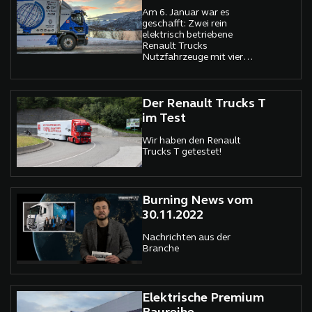
Am 6. Januar war es
geschafft: Zwei rein
elektrisch betriebene
Renault Trucks
Nutzfahrzeuge mit vier
Fahrern der Thomann
Nutzfahrzeuge AG
(Schmerikon) kamen im
Rahmen der
Der Renault Trucks T
eNordkappChallenge
im Test
2022/23 am ersehnten Ziel
an. «Ein großartiges
Wir haben den Renault
Gefühl», sagt Fahrer Erich
Trucks T getestet!
Hofmann.
Burning News vom
30.11.2022
Nachrichten aus der
Branche
Elektrische Premium