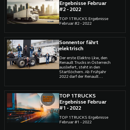
Ergebnisse Februar
#2 - 2022
TOP 1TRUCKS Ergebnisse
Februar #2 - 2022
Sonnentor fährt
elektrisch
Der erste Elektro Lkw, den
Renault Trucks in Österreich
ausliefert, steht in den
Startlöchern. Ab Frühjahr
2022 darf der Renault
Trucks D Z.E. bei der
SONNENTOR
Kräuterhandels GmbH in
Sprögnitz im Waldviertel
TOP 1TRUCKS
sowohl auf der Kurzstrecke
Ergebnisse Februar
wie auch im Nahverkehr
#1 - 2022
seine Stärken ausspielen.
TOP 1TRUCKS Ergebnisse
Februar #1 - 2022