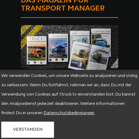
DAS MAGAZIN FÜR
TRANSPORT MANAGER
Wir verwenden Cookies, um unsere Webseite zu analysieren und stetig
1TRUCK – Das Truck of the Year Magazin!
zu verbessern. Wenn Du fortfahrst, nehmen wir an, dass Du mit der
Werkverkehr, Transportunternehmen, Logistiker,
Verwendung von Cookies auf 1truck.tv einverstanden bist. Du kannst
Speditionen, Busunternehmen - sie alle haben
Ladung zu managen und Personen zu bewegen.
den Analysedienst jederzeit deaktivieren. Weitere Informationen
Genau für diese Spezialisten, die ihren Fuhrpark
findest Du in unseren
Datenschutzbedingungen
.
effizient organisieren müssen, ist 1TRUCK das
perfekte Informationsmedium.
VERSTANDEN
Mediadaten