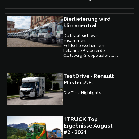
Bierlieferung wird
klimaneutral
Da braut sich was
zusammen:
Feldschlösschen, eine
bekannte Brauerei der
Carlsberg-Gruppe liefert ab
sofort klimaneutral!
TestDrive - Renault
Master Z.E.
Die Test-Highlights
1TRUCK Top
Ergebnisse August
#2 - 2021