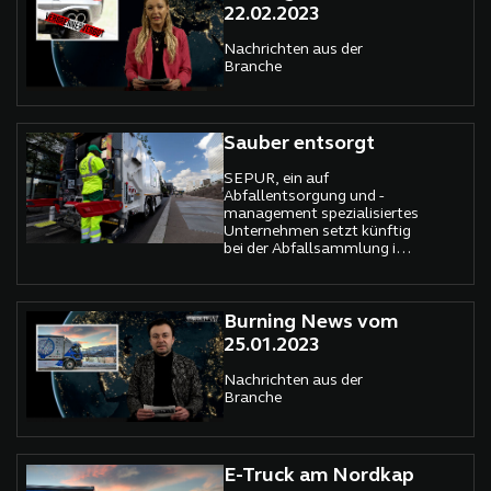
22.02.2023
Nachrichten aus der
Branche
Sauber entsorgt
SEPUR, ein auf
Abfallentsorgung und -
management spezialisiertes
Unternehmen setzt künftig
bei der Abfallsammlung im
13. Pariser Arrondissement
auf 18 Renault Trucks E-
Tech D Wide. Diese zu 100%
elektrisch betriebenen
Burning News vom
Kipplaster werden bereits in
25.01.2023
der französischen
Hauptstadt genutzt, um
Nachrichten aus der
den Müll der 180.000
Branche
Einwohner des
Arrondissements
emissionsfrei und ohne
Lärmbelästigung
E-Truck am Nordkap
einzusammeln.