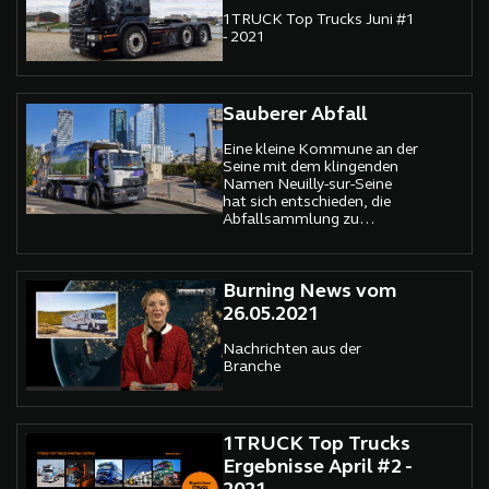
1TRUCK Top Trucks Juni #1
- 2021
Sauberer Abfall
Eine kleine Kommune an der
Seine mit dem klingenden
Namen Neuilly-sur-Seine
hat sich entschieden, die
Abfallsammlung zu
elektrifizieren und so die
Lebensqualität seiner
Bürger drastisch zu
verbessern.
Burning News vom
26.05.2021
Nachrichten aus der
Branche
1TRUCK Top Trucks
Ergebnisse April #2 -