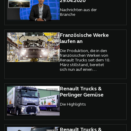
29.04.2020
Nachrichten aus der
Branche
Französische Werke
laufen an
Die Produktion, die in den
französischen Werken von
Renault Trucks seit dem 18.
März stillstand, bereitet
sich nun auf einen
schrittweisen und sicheren
Wiederanlauf der
Aktivitätenvor.
Renault Trucks &
Perlinger Gemüse
Die Highlights
Renault Trucks &