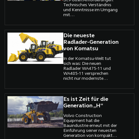
St.Pölten.Anforderungen:
Technisches Verständnis
und Kenntnisse im Umgang
mit
GroßmaschinenAngebot:
EUR 2750,- brutto
Die neueste
Radlader-Generation
von Komatsu
In der Komatsu-Welt tut
sich was: Die neuen
Radlader WA475-11 und
WA485-11 versprechen
nicht nur modernste
Technik, sondern auch
Effizienz und Komfort in
ungeahnten Dimensionen.
Es ist Zeit für die
Generation „H“
Volvo Construction
Equipment hat die
Bauindustrie erneut mit der
Einführung seiner neuesten
Generation von kompakten