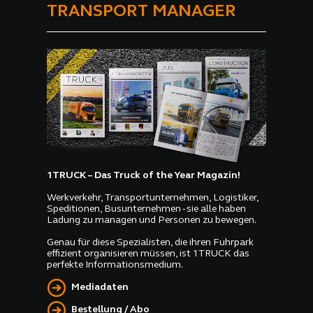
TRANSPORT MANAGER
Pkw und Vans sowie das
Partnerkonzept Reifen1+
vorzustellen. In Halle 10,
Stand 0706, konnten
Besucher die Neuheiten aus
erster Hand erleben und sich
über das umfangreiche
Angebot informieren.
1TRUCK – Das Truck of the Year Magazin!
Werkverkehr, Transportunternehmen, Logistiker,
Speditionen, Busunternehmen - sie alle haben
Ladung zu managen und Personen zu bewegen.
Genau für diese Spezialisten, die ihren Fuhrpark
effizient organisieren müssen, ist 1TRUCK das
perfekte Informationsmedium.
Mediadaten
Bestellung / Abo