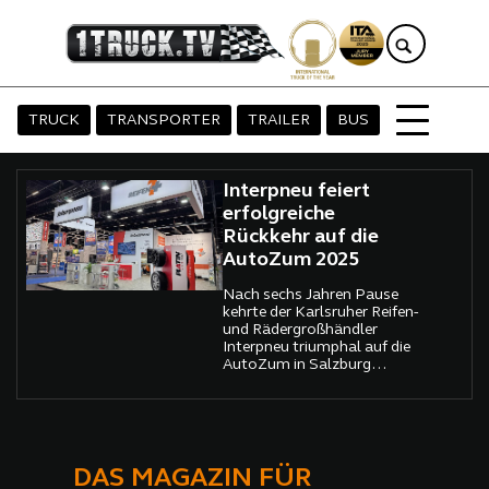
TRUCK
TRANSPORTER
TRAILER
BUS
Interpneu feiert
erfolgreiche
Rückkehr auf die
AutoZum 2025
Nach sechs Jahren Pause
kehrte der Karlsruher Reifen-
und Rädergroßhändler
Interpneu triumphal auf die
AutoZum in Salzburg
zurück. Vom 22. bis 25.
Januar 2025 nutzte das
Unternehmen die
renommierte Kfz-
Fachmesse, um sein
erweitertes Platin-
DAS MAGAZIN FÜR
Sommerreifensortiment für