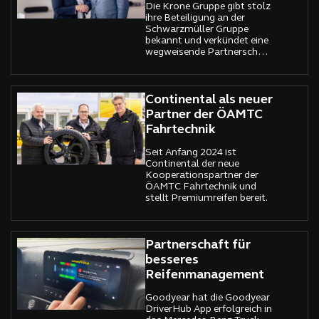
Die Krone Gruppe gibt stolz
gekämpft
ihre Beteiligung an der
Schwarzmüller Gruppe
bekannt und verkündet eine
wegweisende Partnerschaft
in der europäischen
Nutzfahrzeugindustrie.
Continental als neuer
Partner der ÖAMTC
Fahrtechnik
Seit Anfang 2024 ist
Continental der neue
Kooperationspartner der
ÖAMTC Fahrtechnik und
stellt Premiumreifen bereit.
Partnerschaft für
besseres
Reifenmanagement
Goodyear hat die Goodyear
DriverHub App erfolgreich in