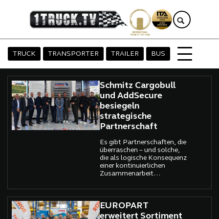
TRUCK
TRANSPORTER
TRAILER
BUS
Schmitz Cargobull
und AddSecure
besiegeln
strategische
Partnerschaft
Es gibt Partnerschaften, die
überraschen – und solche,
die als logische Konsequenz
einer kontinuierlichen
Zusammenarbeit
erscheinen. Letzteres trifft
auf die nun europaweit
ausgerichtete strategische
Allianz zwischen Schmitz
EUROPART
Cargobull, Europas
erweitert Sortiment