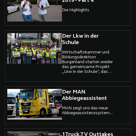
2019 - Part 4
Die Highlights
Der Lkw in der
Schule
Wirtschaftskammer und
Bildungsdirektion
Burgenland starten wieder
das gemeinsame Projekt
„Lkw in der Schule“, das
Volksschulkindern die
wirtschaftliche Bedeutung
der Transportwirtschaft
und die Gefahren des „toten
Der MAN
Winkels“ vermitteln sollen.
Abbiegeassistent
MAN zeigt uns das neue
Abbiegeassistenzsystem...
1Truck.TV Outtakes