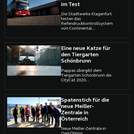
im Test
Die Stadtwerke Klagenfurt
testen das
Reifendruckkontrollsystem
von Continental...
Eine neue Katze für
den Tiergarten
Schönbrunn
Pappas übergibt dem
Tiergarten Schönbrunn die
CityCat 2020...
Spatenstich für die
neue Meiller-
Zentrale in
Österreich
Neue Meiller-Zentrale in
Oed-Öhling...