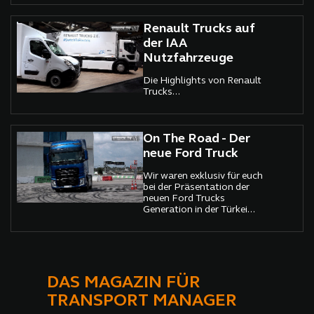
Renault Trucks auf
der IAA
Nutzfahrzeuge
Die Highlights von Renault
Trucks...
On The Road - Der
neue Ford Truck
Wir waren exklusiv für euch
bei der Präsentation der
neuen Ford Trucks
Generation in der Türkei...
DAS MAGAZIN FÜR
TRANSPORT MANAGER