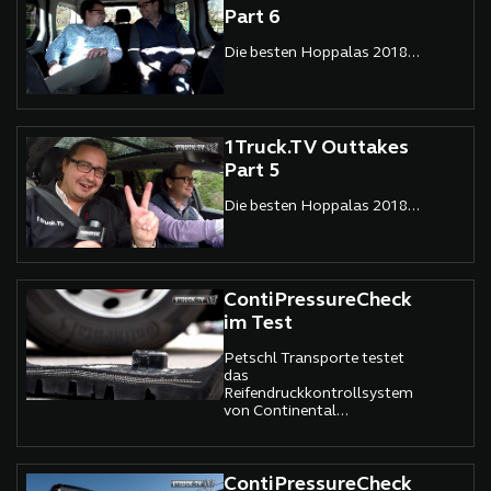
Part 6
Die besten Hoppalas 2018...
1Truck.TV Outtakes
Part 5
Die besten Hoppalas 2018...
ContiPressureCheck
im Test
Petschl Transporte testet
das
Reifendruckkontrollsystem
von Continental...
ContiPressureCheck