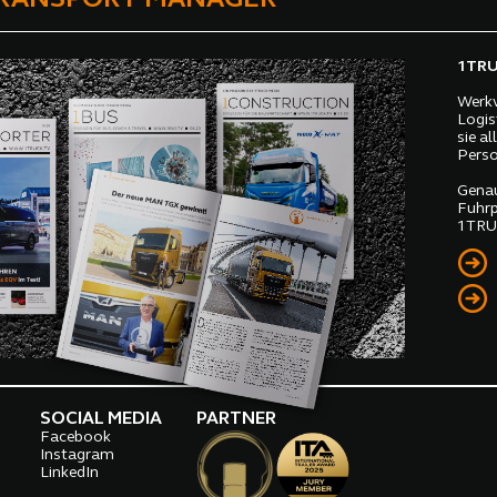
1TRUC
Werkv
Logis
sie a
Perso
Genau
Fuhrp
1TRUC
SOCIAL MEDIA
PARTNER
Facebook
o
Instagram
LinkedIn