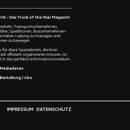
K – Das Truck of the Year Magazin!
erkehr, Transportunternehmen,
tiker, Speditionen, Busunternehmen -
lle haben Ladung zu managen und
nen zu bewegen.
 für diese Spezialisten, die ihren
ark effizient organisieren müssen, ist
K das perfekte Informationsmedium.
Mediadaten
Bestellung / Abo
IMPRESSUM
DATENSCHUTZ