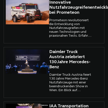
Innovative
Nutzfahrzeugreifenentwickl
bei Prometeon
Prometeon revolutioniert
die Entwicklung von
Nutzfahrzeugreifen mit
neuen Technologien und
praxisnahen Tests. Erfahren
Sie, wie
Kundenanforderungen,
Nachhaltigkeit und
Regulierungen den Prozess
Daimler Truck
bestimmen.
Austria zelebriert
130 Jahre Mercedes-
Benz
Daimler Truck Austria feiert
130 Jahre Mercedes-Benz
Nutzfahrzeuge mit einer
beeindruckenden Show in
Wien. Ein Blick auf
Geschichte und Zukunft.
IAA Transportation