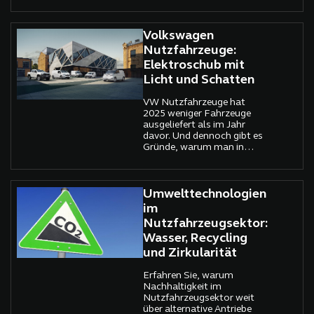
unterbrochener
einzunehmen.
Lieferketten, hoher Inflation
und verhaltener
Konsumstimmung zeigt der
Volkswagen
österreichische
Nutzfahrzeuge:
Automobilmarkt plötzlich
Elektroschub mit
wieder klare Lebenszeichen
Licht und Schatten
VW Nutzfahrzeuge hat
2025 weniger Fahrzeuge
ausgeliefert als im Jahr
davor. Und dennoch gibt es
Gründe, warum man in
Hannover nicht von einem
Rückschritt sprechen will
Umwelttechnologien
im
Nutzfahrzeugsektor:
Wasser, Recycling
und Zirkularität
Erfahren Sie, warum
Nachhaltigkeit im
Nutzfahrzeugsektor weit
über alternative Antriebe