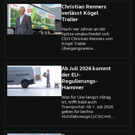
Christian Renners
verlässt Kögel
Trailer
Nach vier Jahren an der
Spitze verabschiedet sich
CEO Christian Renners von
Kögel Trailer.
Übergangsweise
übernehmen CSO Thore
Bakker und CFO Christian
Spengler seine Aufgaben.
Ab Juli 2026 kommt
der EU-
Regulierungs-
Hammer
Was für Lkw längst Alltag
ist, trifft bald auch
Transporter: Ab 1. Juli 2026
gelten für leichte
Nutzfahrzeuge (LCVs) mit
einem Gewicht zwischen 2,5
und 3,5 Tonnen, die im
grenzüberschreitenden EU-