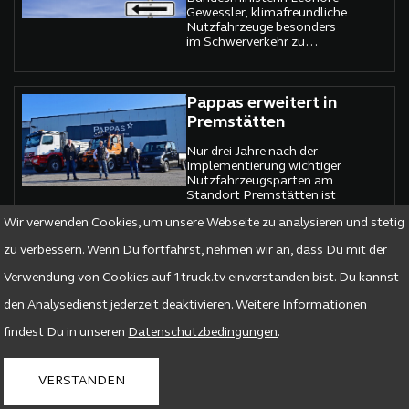
Gewessler, klimafreundliche
Nutzfahrzeuge besonders
im Schwerverkehr zu
fördern wird vom
Zentralverband Spedition &
Logistik begrüßt
Pappas erweitert in
Premstätten
Nur drei Jahre nach der
Implementierung wichtiger
Nutzfahrzeugsparten am
Standort Premstätten ist
es für einzelne Bereiche an
Wir verwenden Cookies, um unsere Webseite zu analysieren und stetig
der Zeit, weiter zu gehen.
zu verbessern. Wenn Du fortfahrst, nehmen wir an, dass Du mit der
NUFAM 2021
Verwendung von Cookies auf 1truck.tv einverstanden bist. Du kannst
Die NUFAM ist das erste
den Analysedienst jederzeit deaktivieren. Weitere Informationen
große Branchentreffen nach
Beginn der Pandemie.
findest Du in unseren
Datenschutzbedingungen
.
VERSTANDEN
Vorbereitung auf