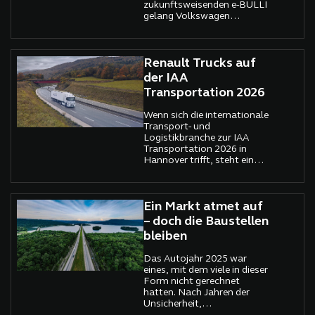
zukunftsweisenden e-BULLI
gelang Volkswagen
Nutzfahrzeuge Oldtimer auf
der Bremen Classic
Motorshow 2026 ein
überzeugender
Renault Trucks auf
Brückenschlag zwischen
der IAA
Vergangenheit und Zukunft.
Transportation 2026
Wenn sich die internationale
Transport- und
Logistikbranche zur IAA
Transportation 2026 in
Hannover trifft, steht ein
Thema besonders im Fokus:
Wirtschaftlichkeit unter
realen Bedingungen.
Steigende Kosten, hoher
Ein Markt atmet auf
Wettbewerbsdruck und
– doch die Baustellen
unsichere
bleiben
Rahmenbedingungen
verlangen von
Das Autojahr 2025 war
Transportunternehmen
eines, mit dem viele in dieser
Lösungen, die im Alltag
Form nicht gerechnet
bestehen. Renault Trucks
hatten. Nach Jahren der
nutzt die Messe gezielt, um
Unsicherheit,
genau diese Perspektive