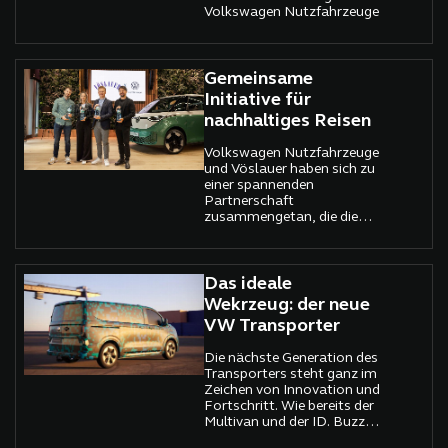
Volkswagen Nutzfahrzeuge
Gemeinsame
Initiative für
nachhaltiges Reisen
Volkswagen Nutzfahrzeuge
und Vöslauer haben sich zu
einer spannenden
Partnerschaft
zusammengetan, die die
Synergien zweier etablierter
Marken für eine
gemeinsame Mission nutzt:
nachhaltiges Reisen.
Das ideale
Wekrzeug: der neue
VW Transporter
Die nächste Generation des
Transporters steht ganz im
Zeichen von Innovation und
Fortschritt. Wie bereits der
Multivan und der ID. Buzz
wird auch der neue