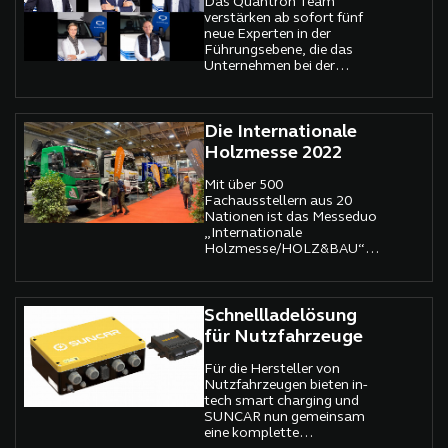
Das Quantron Team
verstärken ab sofort fünf
neue Experten in der
Führungsebene, die das
Unternehmen bei der
Umsetzung seiner globalen
Wasserstoffziele mit ihrer
Expertise unterstützen
werden.
Die Internationale
Holzmesse 2022
Mit über 500
Fachausstellern aus 20
Nationen ist das Messeduo
„Internationale
Holzmesse/HOLZ&BAU“
der wichtigste Marktplatz in
Mittel- und Südosteuropa.
Schnellladelösung
für Nutzfahrzeuge
Für die Hersteller von
Nutzfahrzeugen bieten in-
tech smart charging und
SUNCAR nun gemeinsam
eine komplette