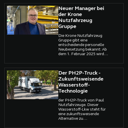
Innovationen punktet.
auf insgesamt 237
Einheiten verzeichnete Fiat
Neuer Manager bei
Professional im Vergleich
der Krone
zum Vorjahresmonat einen
Nutzfahrzeug
beachtlichen Zuwachs. Der
Gruppe
Marktanteil des Herstellers
stieg im November auf
bemerkenswerte 9,6
Die Krone Nutzfahrzeug
Prozent*. Diese Zahlen
Gruppe gibt eine
unterstreichen die
entscheidende personelle
anhaltend starke
Neubesetzung bekannt: Ab
Performance der Marke im
dem 1. Februar 2025 wird
Bereich der Nutzfahrzeuge.
Volker Perk die Position des
Geschäftsführers
Produktion übernehmen.
Mit dieser Ernennung
Der PH2P-Truck -
unterstreicht Krone seine
Zukunftsweisende
strategische Ausrichtung
Wasserstoff-
auf die wachsenden
Technologie
Herausforderungen der
Automatisierung in den
europäischen
der PH2P-Truck von Paul
Produktionsstätten. Die
Nutzfahrzeuge. Dieser
Funktion war bisher in
Wasserstoff-Lkw steht für
Personalunion von Alfons
eine zukunftsweisende
B. Veer, Chief Technical
Alternative zu
Officer (CTO) der
herkömmlichen Diesel-Lkw
Nutzfahrzeug Gruppe,
– und das mit