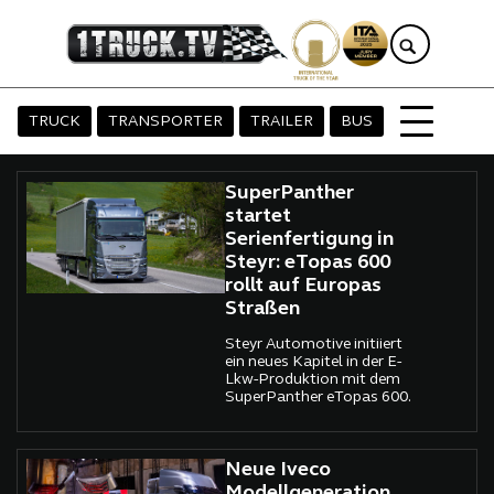
TRUCK
TRANSPORTER
TRAILER
BUS
SuperPanther
startet
Serienfertigung in
Steyr: eTopas 600
rollt auf Europas
Straßen
Steyr Automotive initiiert
ein neues Kapitel in der E-
Lkw-Produktion mit dem
SuperPanther eTopas 600.
Neue Iveco
Modellgeneration