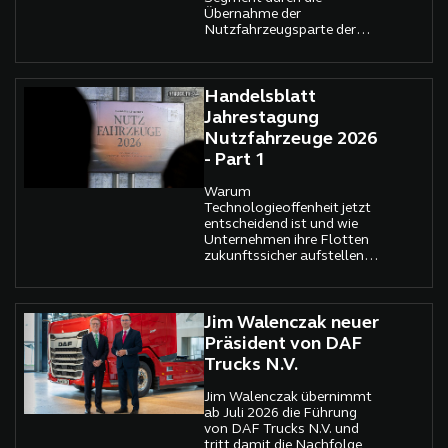
Übernahme der
Nutzfahrzeugsparte der
Gartner KG.
Handelsblatt
Jahrestagung
Nutzfahrzeuge 2026
- Part 1
Warum
Technologieoffenheit jetzt
entscheidend ist und wie
Unternehmen ihre Flotten
zukunftssicher aufstellen
können, diskutiert die
Handelsblatt Jahrestagung
Nutzfahrzeuge 2026.
Jim Walenczak neuer
Präsident von DAF
Trucks N.V.
Jim Walenczak übernimmt
ab Juli 2026 die Führung
von DAF Trucks N.V. und
tritt damit die Nachfolge