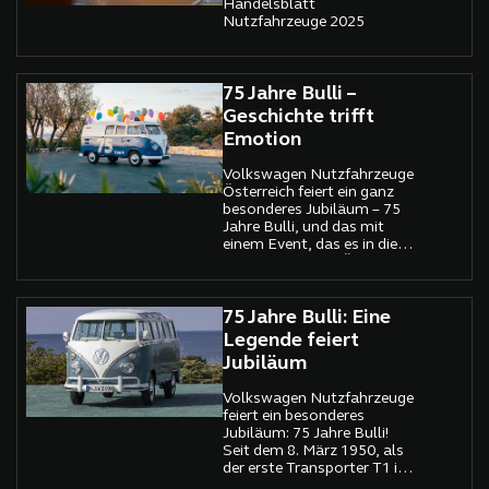
Handelsblatt
Nutzfahrzeuge 2025
75 Jahre Bulli –
Geschichte trifft
Emotion
Volkswagen Nutzfahrzeuge
Österreich feiert ein ganz
besonderes Jubiläum – 75
Jahre Bulli, und das mit
einem Event, das es in dieser
Form noch nie in Österreich
gegeben hat. Von 16. bis 18.
Mai wird der Salzburgring
zur Bühne für Legenden auf
75 Jahre Bulli: Eine
vier Rädern, zur
Legende feiert
Begegnungsstätte für
Jubiläum
Generationen von Fans und
zur Hommage an eine
Volkswagen Nutzfahrzeuge
Ikone, die mehr ist als ein
feiert ein besonderes
Nutzfahrzeug: der Bulli.
Jubiläum: 75 Jahre Bulli!
Seit dem 8. März 1950, als
der erste Transporter T1 in
Wolfsburg vom Band lief,