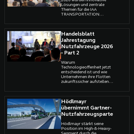
2026 wurden innovative
Lösungen und zentrale
Themen für die IAA
TRANSPORTATION
präsentiert. Doch der
Ausbau der Lade- und
Wasserstoffinfrastruktur
bleibt eine Herausforderung.
Handelsblatt
Jahrestagung
Nutzfahrzeuge 2026
- Part 2
Warum
Technologieoffenheit jetzt
entscheidend ist und wie
Unternehmen ihre Flotten
zukunftssicher aufstellen
können, diskutiert die
Handelsblatt Jahrestagung
Nutzfahrzeuge 2026.
Hödlmayr
übernimmt Gartner-
Nutzfahrzeugsparte
Hödlmayr stärkt seine
Position im High-&-Heavy-
Segment durch die