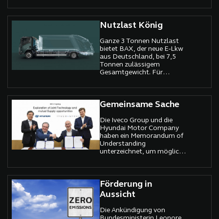
Ladeschnittstelle an,
welche das Schnelladen
ermöglicht.
Nutzlast König
Ganze 3 Tonnen Nutzlast
bietet BAX, der neue E-Lkw
aus Deutschland, bei 7,5
Tonnen zulässigem
Gesamtgewicht. Für
Speditionen und
Unternehmen der
Baubranche ermöglicht dies
nun neue Chancen.
Gemeinsame Sache
Die Iveco Group und die
Hyundai Motor Company
haben ein Memorandum of
Understanding
unterzeichnet, um mögliche
Kooperationen bei
Fahrzeugtechnologien, der
gemeinsamen Beschaffung
und gegenseitigen
Förderung in
Belieferung zu prüfen.
Aussicht
Die Ankündigung von
Bundesministerin Leonore