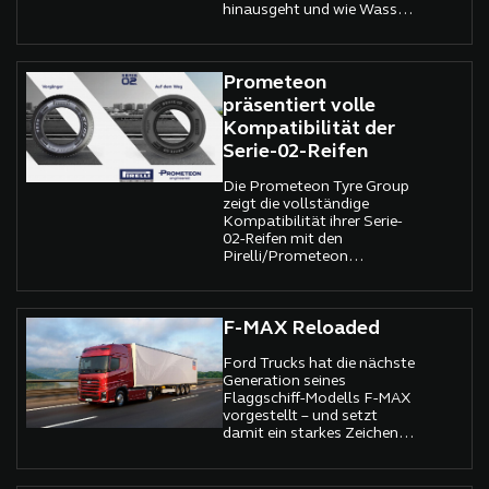
hinausgeht und wie Wasser,
Recycling und Zirkularität
die Zukunft prägen.
Prometeon
präsentiert volle
Kompatibilität der
Serie-02-Reifen
Die Prometeon Tyre Group
zeigt die vollständige
Kompatibilität ihrer Serie-
02-Reifen mit den
Pirelli/Prometeon
Engineered-Modellen.
F-MAX Reloaded
Ford Trucks hat die nächste
Generation seines
Flaggschiff-Modells F-MAX
vorgestellt – und setzt
damit ein starkes Zeichen
im europäischen
Fernverkehr. Mit
modernisiertem Design,