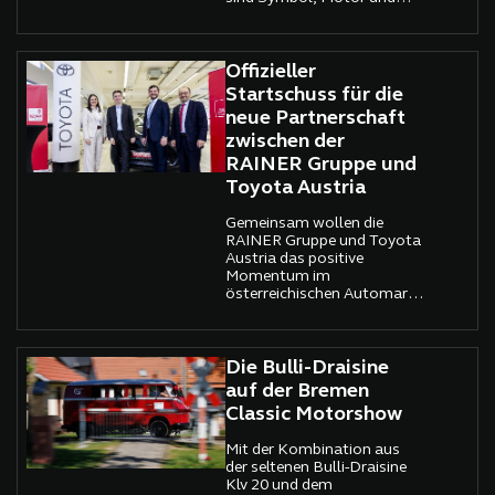
manchmal sogar Mythos
einer ganzen Marke. Das
Volkswagen-
Nutzfahrzeugwerk in
Offizieller
Hannover gehört zweifellos
Startschuss für die
dazu. Seit 70 Jahren schlägt
neue Partnerschaft
hier das industrielle Herz
zwischen der
des Bulli – jenes
Transporters, der
RAINER Gruppe und
Generationen begleitet hat:
Toyota Austria
Handwerker, Familien,
Weltreisende und
Gemeinsam wollen die
inzwischen auch eine neue
RAINER Gruppe und Toyota
Generation elektrischer
Austria das positive
Mobilität.
Momentum im
österreichischen Automarkt
(+12,1 % Pkw-Zulassungen
im Jänner 2026) nutzen und
ihr Wachstum weiter
vorantreiben. Mit Toyota
Die Bulli-Draisine
steigt RAINER zudem in den
auf der Bremen
Nutzfahrzeugmarkt ein und
Classic Motorshow
bietet künftig zahlreiche
individuell zugeschnittene
Mit der Kombination aus
Services für Gewerbe- und
der seltenen Bulli-Draisine
Flottenkunden an.
Klv 20 und dem