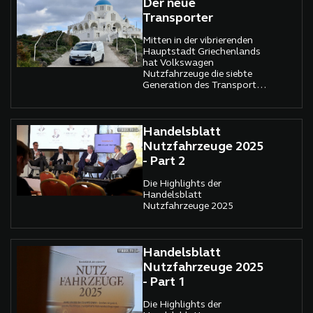
Verkehr unterwegs sind,
Der neue
dieselben komplexen
Transporter
Vorschriften wie für schwere
Lkw. Damit geht der EU
Mitten in der vibrierenden
Regulierungs Wahn in die
Hauptstadt Griechenlands
nächste Runde
hat Volkswagen
Nutzfahrzeuge die siebte
Generation des Transporter
und Caravelle präsentiert.
Handelsblatt
Nutzfahrzeuge 2025
- Part 2
Die Highlights der
Handelsblatt
Nutzfahrzeuge 2025
Handelsblatt
Nutzfahrzeuge 2025
- Part 1
Die Highlights der