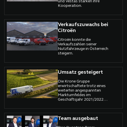
und Vestas stärken ihre
Kooperation.
Verkaufszuwachs bei
Citroën
Citroën konnte die
Verkaufszahlen seiner
Nutzfahrzeuge in Österreich
steigern.
Umsatz gesteigert
Die Krone Gruppe
erwirtschaftete trotz eines
weiterhin angespannten
Marktumfeldes im
Geschäftsjahr 2021/2022
einen Umsatz von rund 2,5
Mrd. Euro und liegt damit
um mehr als 15 Prozent
über dem Vorjahresniveau
Team ausgebaut
(rund 2,2 Mrd. Euro)