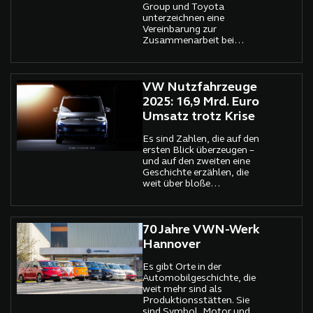
Group und Toyota
unterzeichnen eine
Vereinbarung zur
Zusammenarbeit bei
cellcentric, um
Brennstoffzellensysteme
für schwere Nutzfahrzeuge
zu entwickeln.
VW Nutzfahrzeuge
2025: 16,9 Mrd. Euro
Umsatz trotz Krise
Es sind Zahlen, die auf den
ersten Blick überzeugen –
und auf den zweiten eine
Geschichte erzählen, die
weit über bloße
Bilanzkennziffern
hinausgeht. Volkswagen
Nutzfahrzeuge (VWN) hat
im Geschäftsjahr 2025 den
70 Jahre VWN-Werk
Umsatz auf 16,9 Milliarden
Hannover
Euro gesteigert, ein Plus
von elf Prozent.
Es gibt Orte in der
Automobilgeschichte, die
weit mehr sind als
Produktionsstätten. Sie
sind Symbol, Motor und