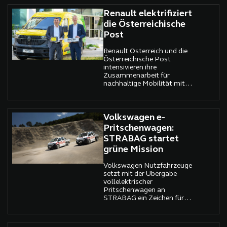
stärkt.
Renault elektrifiziert
die Österreichische
Post
Renault Österreich und die
Österreichische Post
intensivieren ihre
Zusammenarbeit für
nachhaltige Mobilität mit
dem vollelektrischen
Renault Master E Tech
Electric.
Volkswagen e-
Pritschenwagen:
STRABAG startet
grüne Mission
Volkswagen Nutzfahrzeuge
setzt mit der Übergabe
vollelektrischer
Pritschenwagen an
STRABAG ein Zeichen für
nachhaltige Mobilität auf
Baustellen.