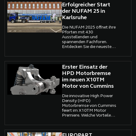
innovativen
Erfolgreicher Start
Assistenzsystemen und vor
der NUFAM 25 in
allem einer deutlichen
Karlsruhe
Steigerung der Effizienz soll
der neue F-MAX Maßstäbe
Die NUFAM 2025 öffnet ihre
im schweren
Pforten mit 430
Nutzfahrzeugsegment
Ausstellenden und
setzen. Der Verkaufsstart
spannenden Fachforen.
ist für Oktober angekündigt.
Entdecken Sie die neuesten
Trends und Technologien
der Nutzfahrzeugbranche.
Erster Einsatz der
HPD Motorbremse
im neuen X10TM
Motor von Cummins
Die innovative High Power
Density (HPD)
Motorbremse von Cummins
feiert im X10TM Motor
Premiere. Welche Vorteile
bietet diese Technologie für
den Transport- und
Logistiksektor?
EUROPART