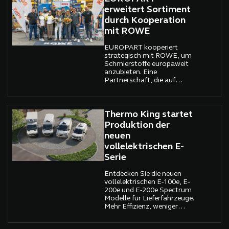
erweitert Sortiment
durch Kooperation
mit ROWE
EUROPART kooperiert
strategisch mit ROWE, um
Schmierstoffe europaweit
anzubieten. Eine
Partnerschaft, die auf
gemeinsamen Werten
beruht und neue Maßstäbe
setzt.
Thermo King startet
Produktion der
neuen
vollelektrischen E-
Serie
Entdecken Sie die neuen
vollelektrischen E-100e, E-
200e und E-200e Spectrum
Modelle für Lieferfahrzeuge.
Mehr Effizienz, weniger
Emissionen.