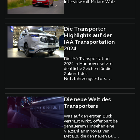
Interview mit Miriam Walz
dem neuen UNI-TOUCH-
Bediensystem sogar eine
Premiere.
Die Transporter
Highlights auf der
IAA Transportation
2024
Die IAA Transportation
2024 in Hannover setzte
deutliche Zeichen für die
Zukunft des
Nutzfahrzeugsektors.
Emissionsfreie Antriebe,
digitale Vernetzung und
flexible
Einsatzmöglichkeiten
Die neue Welt des
standen im Mittelpunkt –
Transporters
präsentiert von
Branchenriesen wie
Was auf den ersten Blick
Volkswagen, Maxus, Ford
vertraut wirkt, offenbart bei
und Kia, die ihre neuesten
genauerem Hinsehen eine
Innovationen vorstellten.
Vielzahl an innovativen
Details, die den neuen Bulli