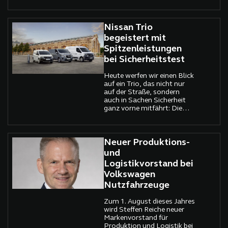
zur Perfektion führen.
Nissan Trio
begeistert mit
Spitzenleistungen
bei Sicherheitstest
Heute werfen wir einen Blick
auf ein Trio, das nicht nur
auf der Straße, sondern
auch in Sachen Sicherheit
ganz vorne mitfährt: Die
leichten Nutzfahrzeuge von
Nissan.
Neuer Produktions-
und
Logistikvorstand bei
Volkswagen
Nutzfahrzeuge
Zum 1. August dieses Jahres
wird Steffen Reiche neuer
Markenvorstand für
Produktion und Logistik bei