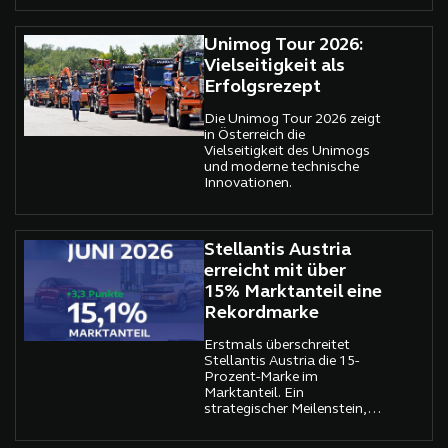
über die Zusammenarbeit
mit Bildungseinrichtungen.
Unimog Tour 2026:
Vielseitigkeit als
Erfolgsrezept
Die Unimog Tour 2026 zeigt
in Österreich die
Vielseitigkeit des Unimogs
und moderne technische
Innovationen.
Stellantis Austria
erreicht mit über
15% Marktanteil eine
Rekordmarke
Erstmals überschreitet
Stellantis Austria die 15-
Prozent-Marke im
Marktanteil. Ein
strategischer Meilenstein,
der die Position des
Unternehmens weiter