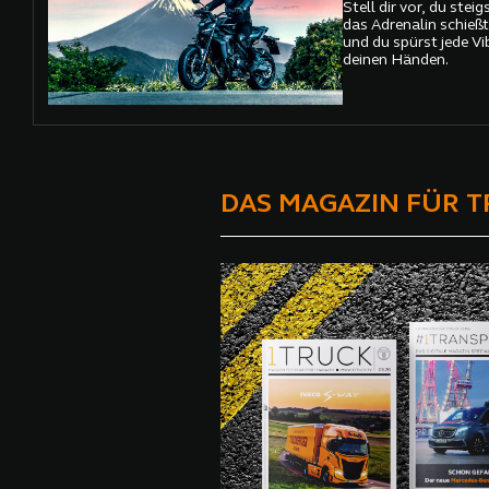
Stell dir vor, du stei
das Adrenalin schießt
und du spürst jede Vi
deinen Händen.
DAS MAGAZIN FÜR 