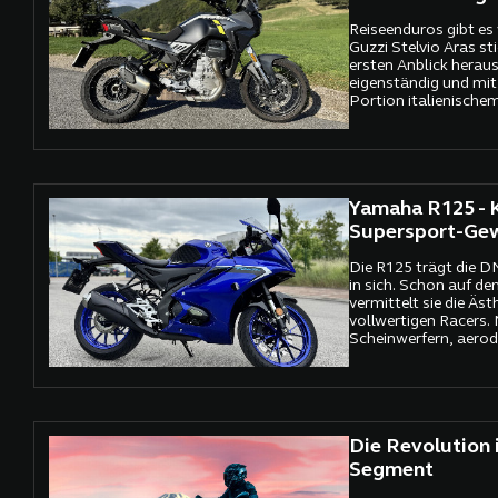
Reiseenduros gibt es 
Guzzi Stelvio Aras st
ersten Anblick heraus
eigenständig und mit
Portion italienisch
genau das, was man i
austauschbarer Konz
will. Und wenn der V
Leben erwacht, ist kla
seelenlose Maschine,
Yamaha R125 - K
Motorrad mit Charak
Supersport-Ge
Die R125 trägt die 
in sich. Schon auf den
vermittelt sie die Äst
vollwertigen Racers.
Scheinwerfern, aero
modellierter Verkle
Tank liegt die Yamah
auf der Straße.
Die Revolution
Segment