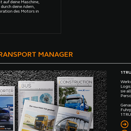
gst auf deine Maschine,
 durch deine Adern,
bration des Motors in
TRANSPORT MANAGER
1TRUC
Werkv
Logis
sie a
Perso
Genau
Fuhrp
1TRUC