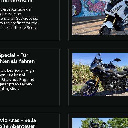
e Herbsttraum
tierte Auflage der
uto ist eine
ndären Stelviopass,
miten eröffnet wurde.
tück limitierte Serie
eter Höhe des
es an, dessen 88
 200 Jahren als
er und fahrerische
pecial – Für
ühlen als fahren
ren. Die neuen High-
an. Die brutal
-Bikes aus England.
lgestopften Hyper-
d ja, sie
g, Traktion,
lles vorhanden, alles
fekt.
io Aras – Bella
roße Abenteuer