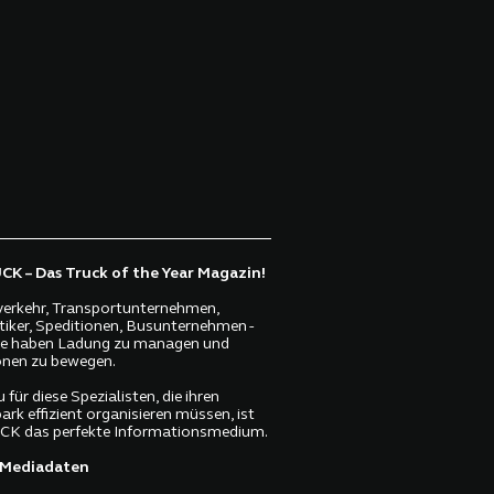
K – Das Truck of the Year Magazin!
erkehr, Transportunternehmen,
tiker, Speditionen, Busunternehmen -
lle haben Ladung zu managen und
nen zu bewegen.
 für diese Spezialisten, die ihren
ark effizient organisieren müssen, ist
K das perfekte Informationsmedium.
Mediadaten