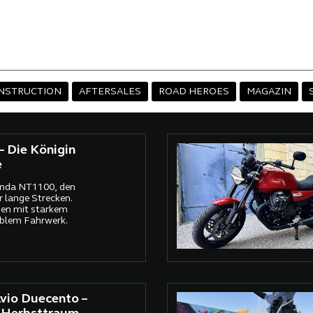
NSTRUCTION
AFTERSALES
ROAD HEROES
MAGAZIN
 Die Königin
e
onda NT1100, den
r lange Strecken.
nen mit starkem
blem Fahrwerk.
vio Duecento –