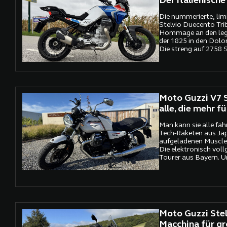
Der italienisch
Die nummerierte, limi
Stelvio Duecento Trib
Hommage an den lege
der 1825 in den Dolo
Die streng auf 2758 S
spielt auf die 2758 M
berühmten Alpenpass
legendäre Kehren seit
Synonym für Abenteu
Leidenschaft gelten.
Moto Guzzi V7 S
alle, die mehr f
Man kann sie alle fah
Tech-Raketen aus Jap
aufgeladenen Muscle
Die elektronisch vol
Tourer aus Bayern. Un
beeindrucken. Leistun
Assistenzsysteme – a
durchdacht, alles per
Moto Guzzi Stelv
Macchina für g