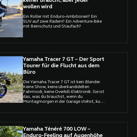
keiner braucht, aber jeder
wollen wird
Ein Roller mit Enduro-Ambitionen? Ein
SUV auf zwei Rädern? Ein Adventure-Bike
mit Beinschutz und Staufach?
Yamaha Tracer 7 GT – Der Sport
Tourer für die Flucht aus dem
Büro
Die Yamaha Tracer 7 GT ist kein Blender.
Keine Show, keine überkandidelten
Fahrmodi, keine Overkill-Elektronik. Sie ist
das, was du brauchst, wenn du
Montagmorgen in der Garage stehst, kurz
vor dem Kollaps, aber trotzdem fahren
willst. Sie ist leicht, schnell genug,
tourentauglich – und sie nervt nicht.
Yamaha Ténéré 700 LOW –
Enduro-Feeling auf Augenhöhe