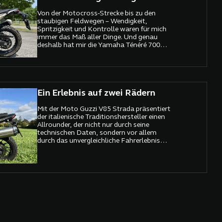
Von der Motocross-Strecke bis zu den
staubigen Feldwegen – Wendigkeit,
Spritzigkeit und Kontrolle waren für mich
immer das Maß aller Dinge. Und genau
deshalb hat mir die Yamaha Ténéré 700
LOW ein breites Grinsen unter den Helm
gezaubert.
Ein Erlebnis auf zwei Rädern
Mit der Moto Guzzi V85 Strada präsentiert
der italienische Traditionshersteller einen
Allrounder, der nicht nur durch seine
technischen Daten, sondern vor allem
durch das unvergleichliche Fahrerlebnis
überzeugt.