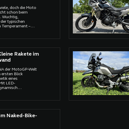
viele, doch die Moto
icht schon beim
. Wuchtig,
 der typischen
em Temperament –
n Zeiten
epte wieder sehen
2 unter dem Tank zum
r: Hier fährt keine
 sondern ein
leine Rakete im
ter.
wand
DNA der MotoGP-Welt
 ersten Blick
hetik eines
 Mit LED-
dynamisch
idung und markantem
a wie ein Muskelpaket
 im Naked-Bike-