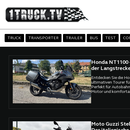
TRUCK
TRANSPORTER
TRAILER
BUS
TEST
CO
Honda NT1100 –
der Langstreck
Entdecken Sie die H
ultimativen Tourer fü
Perfekt für Autobah
Motor und komforta
Moto Guzzi Stel