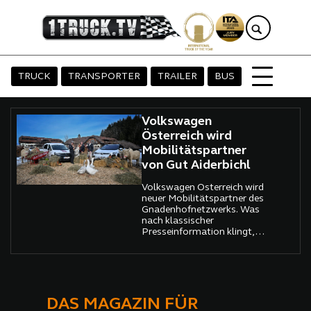
TRUCK
TRANSPORTER
TRAILER
BUS
Volkswagen
Österreich wird
Mobilitätspartner
von Gut Aiderbichl
Volkswagen Österreich wird
neuer Mobilitätspartner des
Gnadenhofnetzwerks. Was
nach klassischer
Presseinformation klingt,
erzählt bei näherem
Hinsehen mehr über
Verantwortung,
Infrastruktur und die Frage,
wie ernst Unternehmen ihr
gesellschaftliches
DAS MAGAZIN FÜR
Engagement meinen.