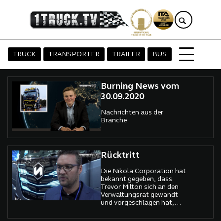
TRUCK
TRANSPORTER
TRAILER
BUS
Burning News vom
30.09.2020
Nachrichten aus der
Branche
Rücktritt
Die Nikola Corporation hat
bekannt gegeben, dass
Trevor Milton sich an den
Verwaltungsrat gewandt
und vorgeschlagen hat,
freiwillig als Executive
Chairman und aus dem