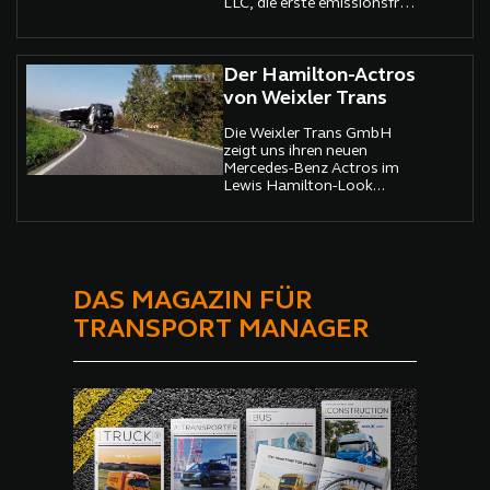
LLC, die erste emissionsfreie
Bier-Lieferung in St. Louis
Missouri, der Heimatstadt
der größten Brauerei der
Welt durchgeführt.
Der Hamilton-Actros
von Weixler Trans
Die Weixler Trans GmbH
zeigt uns ihren neuen
Mercedes-Benz Actros im
Lewis Hamilton-Look...
DAS MAGAZIN FÜR
TRANSPORT MANAGER