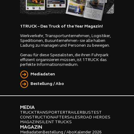
1TRUCK – Das Truck of the Year Magazin!
Werkverkehr, Transportunternehmen, Logistiker,
Speditionen, Busunternehmen - sie alle haben
Ladung zu managen und Personen zu bewegen.
Genau für diese Spezialisten, die ihren Fuhrpark
effizient organisieren müssen, ist 1TRUCK das
perfekte Informationsmedium.
Mediadaten
Bestellung / Abo
MEDIA
TRUCK
TRANSPORTER
TRAILER
BUS
TEST
CONSTRUCTION
AFTERSALES
ROAD HEROES
MAGAZIN
SILENT TRUCKS
MAGAZIN
Mediadaten
Bestellung / Abo
Kalender 2026