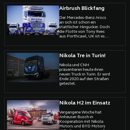
Verwaltungsrat
auszutreten.
Airbrush Blickfang
Der Mercedes-Benz Arocs
an sich ist schon ein
stattlicher Hingucker. Doch
die Flotte von Tony Rees
aus Porthcawl, UK ist es
auch auf den zweiten Blick.
Nikola Tre in Turin!
Nikola und CNH
präsentieren heute ihren
neuen Truck in Turin. Er wird
Ende 2020 auf den Straßen
getestet.
Nikola H2 im Einsatz
Vergangene Woche hat
Anheuser-Busch in
Kooperation mit Nikola
Motors und BYD Motors