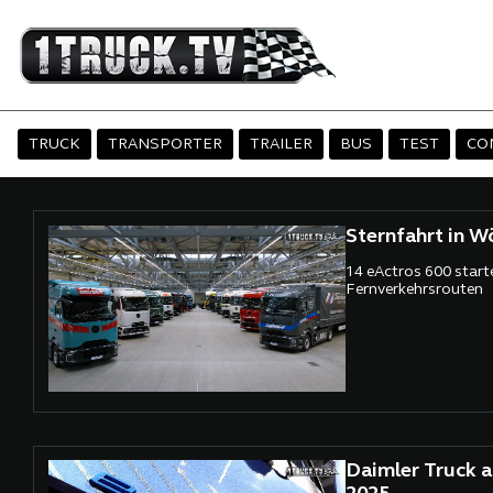
TRUCK
TRANSPORTER
TRAILER
BUS
TEST
CO
Sternfahrt in W
14 eActros 600 start
Fernverkehrsrouten
Daimler Truck 