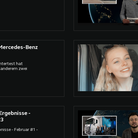
 Mercedes-Benz
ntertest hat
 anderem zwei
rgebnisse -
23
sse - Februar #1 -