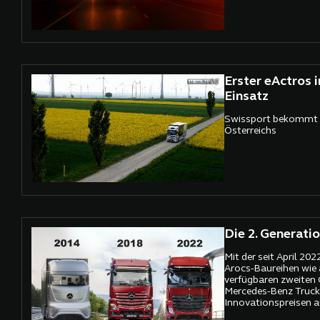
Erster eActros i
Einsatz
Swissport bekommt 
Österreichs
Die 2. Generati
Mit der seit April 202
Arocs-Baureihen wie 
verfügbaren zweiten 
Mercedes-Benz Truck
Innovationspreisen 
System in wichtigen 