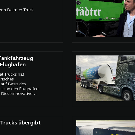
von Daimler Truck
 Tankfahrzeug
 Flughafen
l Trucks hat
trisches
auf Basis des
ic an den Flughafen
 Diese innovative
 dem
ter Skytanking zur
Trucks übergibt