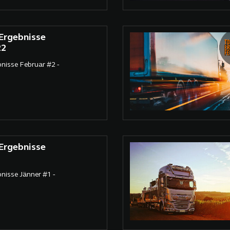
rgebnisse
22
isse Februar #2 -
rgebnisse
2
isse Jänner #1 -