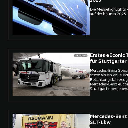
2025
Die Messehighlights 
auf der bauma 2025
Erstes eEconic
für Stuttgarter
Mercedes-Benz Specia
erstmals ein vollelek
Betankungsfahrzeug 
Mercedes-Benz eEcon
Stuttgart übergeben.
Lösung wird künftig
Betankungsdienstleis
Verfügung stehen.
Mercedes-Benz 
SLT-Lkw