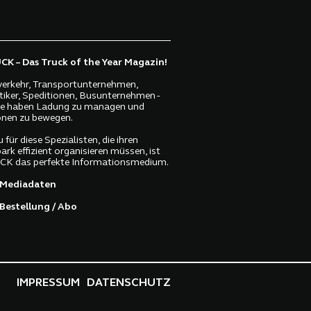
K – Das Truck of the Year Magazin!
erkehr, Transportunternehmen,
tiker, Speditionen, Busunternehmen -
lle haben Ladung zu managen und
nen zu bewegen.
 für diese Spezialisten, die ihren
ark effizient organisieren müssen, ist
K das perfekte Informationsmedium.
Mediadaten
Bestellung / Abo
IMPRESSUM
DATENSCHUTZ