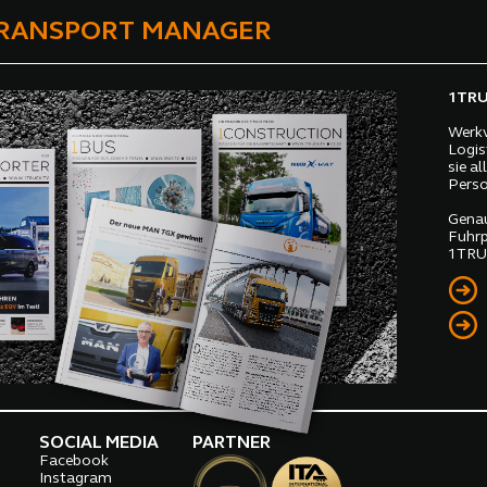
TRANSPORT MANAGER
1TRUC
Werkv
Logis
sie a
Perso
Genau
Fuhrp
1TRUC
SOCIAL MEDIA
PARTNER
Facebook
o
Instagram