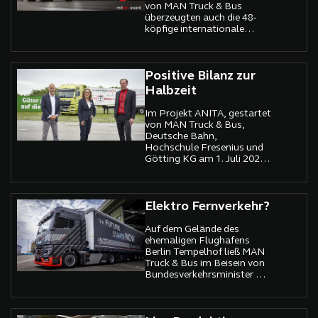
von MAN Truck & Bus
überzeugten auch die 48-
köpfige internationale
Experten-Jury des Red Dot
Design Award 2022:
Positive Bilanz zur
Halbzeit
Im Projekt ANITA, gestartet
von MAN Truck & Bus,
Deutsche Bahn,
Hochschule Fresenius und
Götting KG am 1. Juli 2020,
ziehen die Projektpartner
jetzt eine positive
Halbzeitbilanz.
Elektro Fernverkehr?
Auf dem Gelände des
ehemaligen Flughafens
Berlin Tempelhof ließ MAN
Truck & Bus im Beisein von
Bundesverkehrsminister Dr.
Volker Wissing einen
seriennahen Prototypen
seines kommenden Elektro-