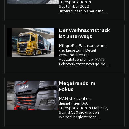
Transportation im
September 2022
unterstützen bisher rund
100 Speditions- und
Logistikunternehmen aus
dem gesamten
Bundesgebiet die von MAN
Der Weihnachtstruck
Truck & Bus Deutschland,
ist unterwegs
Trucker’s World und MAN
Financial Services ins Leben
Mit großer Fachkunde und
gerufene Initiative „Fahren
viel Liebe zum Detail
für Deutschland“.
verwandelten die
Auszubildenden der MAN-
Lehrwerkstatt zwei goldene
MAN TGX 18.510 samt
Aufliegern in den
traditionsreichen MAN
Weihnachtstruck
Megatrends im
Fokus
MAN stellt auf der
diesjährigen IAA
Transportation in Halle 12,
Stand C20 die drei den
Wandel begleitenden
Megatrends in den Fokus:
NullEmissionen für den CO2