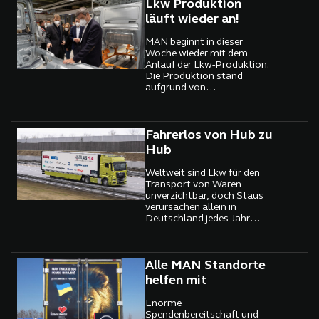
Lkw erstmals öffentlich
Lkw Produktion
fahren.
läuft wieder an!
MAN beginnt in dieser
Woche wieder mit dem
Anlauf der Lkw-Produktion.
Die Produktion stand
aufgrund von
Lieferausfällen wegen des
Ukraine-Krieges in den Lkw-
Werken von MAN in
München und Krakau seit
Fahrerlos von Hub zu
Mitte März sechs Wochen
Hub
still.
Weltweit sind Lkw für den
Transport von Waren
unverzichtbar, doch Staus
verursachen allein in
Deutschland jedes Jahr
einen volkswirtschaftlichen
Schaden in Milliardenhöhe.
Alle MAN Standorte
helfen mit
Enorme
Spendenbereitschaft und