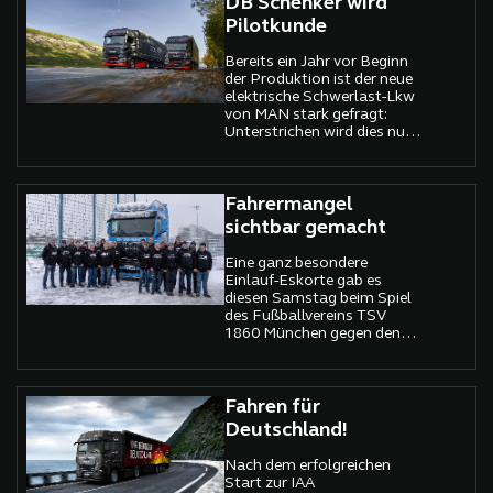
DB Schenker wird
Pilotkunde
Bereits ein Jahr vor Beginn
der Produktion ist der neue
elektrische Schwerlast-Lkw
von MAN stark gefragt:
Unterstrichen wird dies nun
durch die Vereinbarung
zwischen DB Schenker und
MAN, die die Einflottung
des neuen MAN eTrucks
Fahrermangel
beinhaltet.
sichtbar gemacht
Eine ganz besondere
Einlauf-Eskorte gab es
diesen Samstag beim Spiel
des Fußballvereins TSV
1860 München gegen den
FSV Zwickau: Statt wie
üblich Kinder, eskortierten
diesmal Lkw-Fahrer die
Spieler auf den Rasen.
Fahren für
Deutschland!
Nach dem erfolgreichen
Start zur IAA