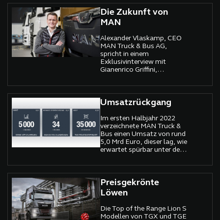
freien Transport von Gütern
auf der Straße
Die Zukunft von
MAN
Alexander Vlaskamp, CEO
MAN Truck & Bus AG,
spricht in einem
Exklusivinterview mit
Gianenrico Griffini,
Präsident der International
Truck of the Year Jury.
Umsatzrückgang
Im ersten Halbjahr 2022
verzeichnete MAN Truck &
Bus einen Umsatz von rund
5,0 Mrd Euro, dieser lag, wie
erwartet spürbar unter dem
Vorjahresniveau.
Preisgekrönte
Löwen
Die Top of the Range Lion S
Modellen von TGX und TGE