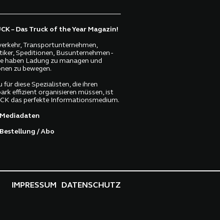
K – Das Truck of the Year Magazin!
erkehr, Transportunternehmen,
tiker, Speditionen, Busunternehmen -
lle haben Ladung zu managen und
nen zu bewegen.
 für diese Spezialisten, die ihren
ark effizient organisieren müssen, ist
K das perfekte Informationsmedium.
Mediadaten
Bestellung / Abo
IMPRESSUM
DATENSCHUTZ