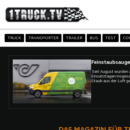
TRUCK
TRANSPORTER
TRAILER
BUS
TEST
CO
Feinstaubsauger
Seit August wurden 
Einsatztagen insges
Staub aus der Luft gef
DAS MAGAZIN FÜR 