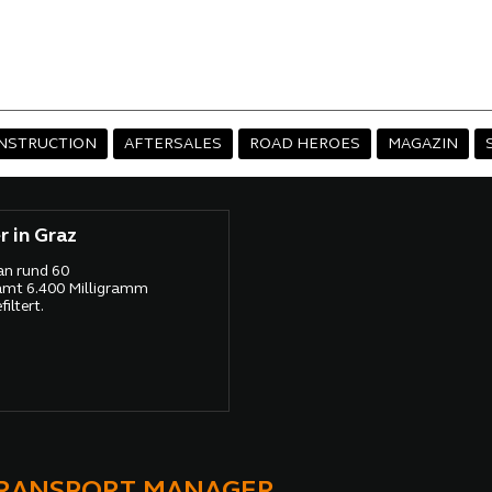
NSTRUCTION
AFTERSALES
ROAD HEROES
MAGAZIN
 in Graz
an rund 60
amt 6.400 Milligramm
iltert.
TRANSPORT MANAGER