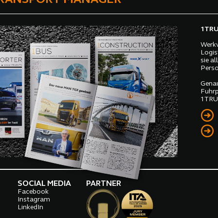
1TRUC
Werkv
Logis
sie a
Perso
Genau
Fuhrp
1TRUC
SOCIAL MEDIA
PARTNER
Facebook
o
Instagram
LinkedIn