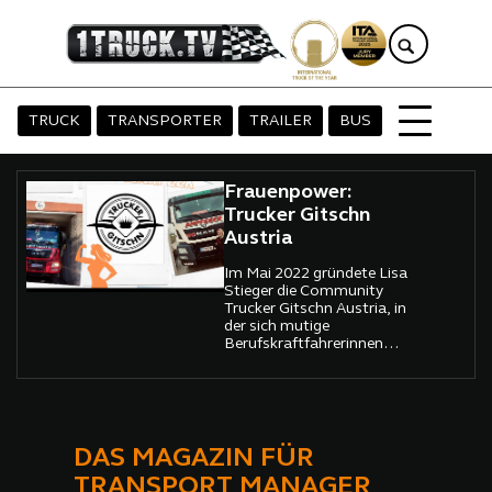
TRUCK
TRANSPORTER
TRAILER
BUS
Frauenpower:
Trucker Gitschn
Austria
Im Mai 2022 gründete Lisa
Stieger die Community
Trucker Gitschn Austria, in
der sich mutige
Berufskraftfahrerinnen
gegenseitig supporten!.
DAS MAGAZIN FÜR
TRANSPORT MANAGER