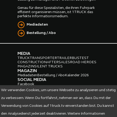
Genau für diese Spezialisten, die ihren Fuhrpark
effizient organisieren müssen, ist 1TRUCK das
perfekte Informationsmedium.
Mediadaten
Bestellung / Abo
MEDIA
TRUCK
TRANSPORTER
TRAILER
BUS
TEST
CONSTRUCTION
AFTERSALES
ROAD HEROES
MAGAZIN
SILENT TRUCKS
MAGAZIN
Mediadaten
Bestellung / Abo
Kalender 2026
SOCIAL MEDIA
Facebook
Instagram
LinkedIn
Wir verwenden Cookies, um unsere Webseite zu analysieren und stetig
PARTNER
zu verbessern. Wenn Du fortfahrst, nehmen wir an, dass Du mit der
Verwendung von Cookies auf 1truck.tv einverstanden bist. Du kannst
den Analysedienst jederzeit deaktivieren. Weitere Informationen