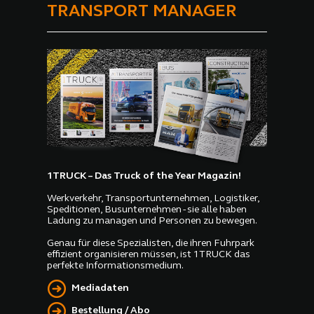
TRANSPORT MANAGER
Pkw und Vans sowie das
Partnerkonzept Reifen1+
vorzustellen. In Halle 10,
Stand 0706, konnten
Besucher die Neuheiten aus
erster Hand erleben und sich
über das umfangreiche
Angebot informieren.
1TRUCK – Das Truck of the Year Magazin!
Werkverkehr, Transportunternehmen, Logistiker,
Speditionen, Busunternehmen - sie alle haben
Ladung zu managen und Personen zu bewegen.
Genau für diese Spezialisten, die ihren Fuhrpark
effizient organisieren müssen, ist 1TRUCK das
perfekte Informationsmedium.
Mediadaten
Bestellung / Abo