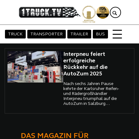
TRUCK
TRANSPORTER
TRAILER
BUS
Interpneu feiert
erfolgreiche
Rückkehr auf die
AutoZum 2025
Nach sechs Jahren Pause
kehrte der Karlsruher Reifen-
und Rädergroßhändler
Interpneu triumphal auf die
AutoZum in Salzburg
zurück. Vom 22. bis 25.
Januar 2025 nutzte das
Unternehmen die
renommierte Kfz-
Fachmesse, um sein
erweitertes Platin-
DAS MAGAZIN FÜR
Sommerreifensortiment für