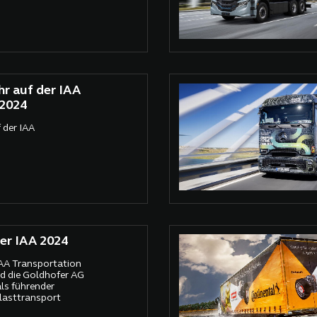
r auf der IAA
 2024
 der IAA
er IAA 2024
IAA Transportation
d die Goldhofer AG
als führender
lasttransport