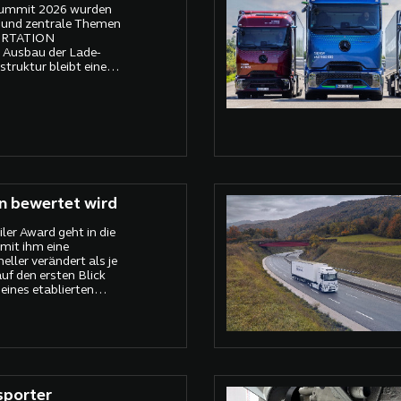
Summit 2026 wurden
 und zentrale Themen
PORTATION
r Ausbau der Lade-
truktur bleibt eine
n bewertet wird
iler Award geht in die
mit ihm eine
eller verändert als je
uf den ersten Blick
eines etablierten
, ist in Wahrheit ein
ilerbau richtet sich
ussierter und
ter.
sporter