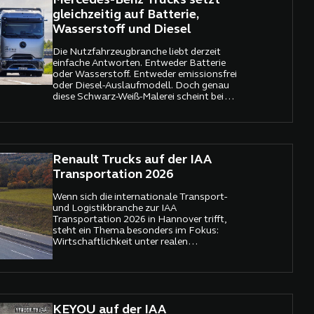
Mercedes-Benz Trucks setzt
gleichzeitig auf Batterie,
Wasserstoff und Diesel
Die Nutzfahrzeugbranche liebt derzeit
einfache Antworten. Entweder Batterie
oder Wasserstoff. Entweder emissionsfrei
oder Diesel-Auslaufmodell. Doch genau
diese Schwarz-Weiß-Malerei scheint bei
Mercedes-Benz Trucks niemand mehr
ernsthaft mitmachen zu wollen.
Renault Trucks auf der IAA
Transportation 2026
Wenn sich die internationale Transport-
und Logistikbranche zur IAA
Transportation 2026 in Hannover trifft,
steht ein Thema besonders im Fokus:
Wirtschaftlichkeit unter realen
Bedingungen. Steigende Kosten, hoher
Wettbewerbsdruck und unsichere
Rahmenbedingungen verlangen von
Transportunternehmen Lösungen, die im
Alltag bestehen. Renault Trucks nutzt die
KEYOU auf der IAA
Messe gezielt, um genau diese Perspektive