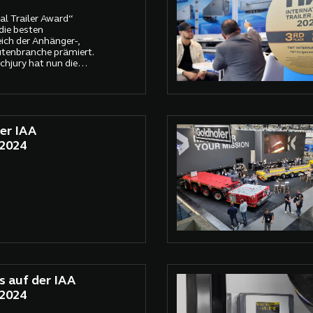
al Trailer Award“
 die besten
ich der Anhänger-,
utenbranche prämiert.
chjury hat nun die
hrigen Wettbewerbs
er IAA
 2024
s auf der IAA
 2024