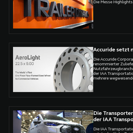
Die Messe Highlights
Accuride setzt
Die Accuride Corporat
renommierter Zuliefe
Nutzfahrzeugbranche,
der IAA Transportati
mehrere wegweisende
Die Transporter
der IAA Transpo
Die IAA Transportati