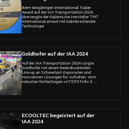
Beim diesjährigen International Trailer
Award auf der IAA Transportation 2024
überzeugte der italienische Hersteller TMT
International erneut mit bahnbrechender
Technologie
Goldhofer auf der IAA 2024
Auf der IAA Transportation 2024 sorgte
Goldhofer mit einem beeindruckenden
Line-up an Schwerlast-Exponaten und
innovativen Lösungen für Aufsehen. Vom
robusten fünfachsigen »STEPSTAR« Z
über die neue CARGOPLUS-Bereifung bis
hin zum vollelektrischen »SHERPA« E
zeigte das Unternehmen, dass es nicht nur
im Bereich traditioneller
Schwertransporte, sondern auch in
Sachen E-Mobilität und Effizienz neue
Maßstäbe setzt.
ECOOLTEC begeistert auf der
IAA 2024