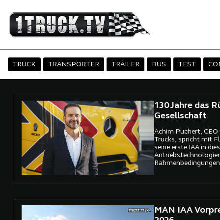
TRUCK
TRANSPORTER
TRAILER
BUS
TEST
CO
130 Jahre das R
Gesellschaft
Achim Puchert, CEO
Trucks, spricht mit F
seine erste IAA in die
Antriebstechnologien,
Rahmenbedingungen 
und besondere Meilen
Jahren Lkw-Geschich
MAN IAA Vorpr