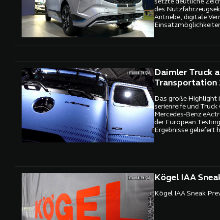
setzte deutliche Zeic
des Nutzfahrzeugsekt
Antriebe, digitale Ve
Einsatzmöglichkeite
Mittelpunkt – präsent
Branchenriesen wie 
Ford und Kia, die ihr
Innovationen vorstell
Daimler Truck a
Transportation
Das große Highlight i
serienreife und Truck
Mercedes-Benz eActr
der European Testing
Ergebnisse geliefert h
Kögel IAA Snea
Kögel IAA Sneak Pre