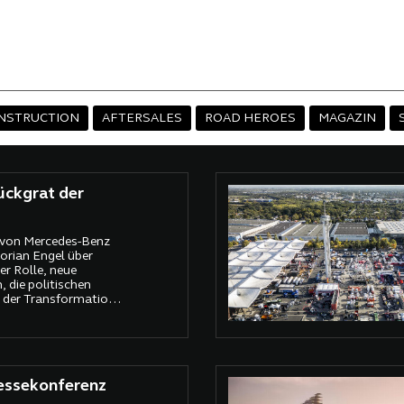
NSTRUCTION
AFTERSALES
ROAD HEROES
MAGAZIN
ückgrat der
 von Mercedes-Benz
lorian Engel über
ser Rolle, neue
 die politischen
der Transformation
steine aus 130
te.
essekonferenz