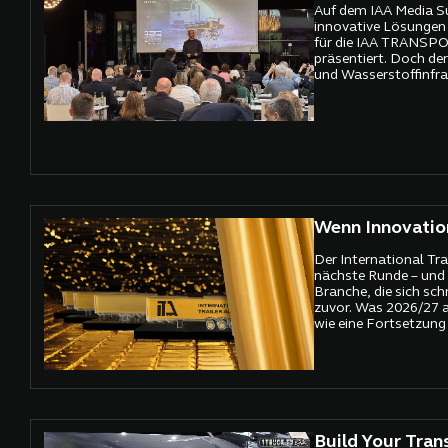
Auf dem IAA Media 
innovative Lösungen
für die IAA TRANS
präsentiert. Doch de
und Wasserstoffinfras
Herausforderung.
Wenn Innovatio
Der International Tra
nächste Runde – und 
Branche, die sich schn
zuvor. Was 2026/27 a
wie eine Fortsetzung 
Wettbewerbs erscheint
klares Signal: Der Tra
neu aus. Smarter, fok
international vernetz
Build Your Tran