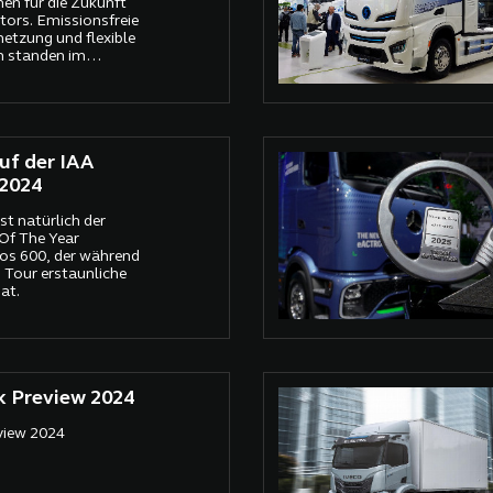
hen für die Zukunft
ors. Emissionsfreie
rnetzung und flexible
n standen im
iert von
Volkswagen, Maxus,
e neuesten
ten.
uf der IAA
 2024
st natürlich der
 Of The Year
os 600, der während
 Tour erstaunliche
at.
k Preview 2024
view 2024