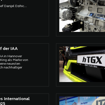
f Danijel Dzihic...
f der IAA
IAA in Hannover
King als Marke von
eine neuesten
ch nachhaltiger
s International
025