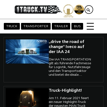
TRUCK
TRANSPORTER
TRAILER
BUS
„drive the road of
change“ Iveco auf
der IAA 24
Die IAA TRANSPORTATION
gilt als führende Fachmesse
für Logistik, Nutzfahrzeuge
und den Transportsektor
und bietet die ideale
Plattform, um die neuesten
Entwicklungen in der
Branche zu präsentieren.
IVECO nutzt diese
Truck-Highlight!
Gelegenheit, um mit einem
beeindruckenden
Am 11. Februar 2021 feiert
Messeauftritt zu zeigen, wie
ein neuer Highlight-Truck
der Weg zu einer
der neuesten MAN Truck