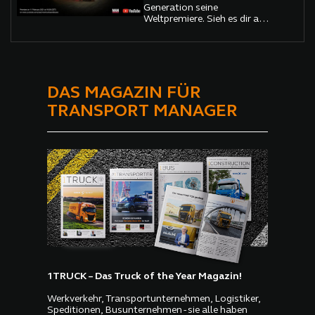
nachhaltigeren Mobilität
Generation seine
aussieht.
Weltpremiere. Sieh es dir auf
dem YouTube-Kanal „MAN
QuickStop“ an.
DAS MAGAZIN FÜR
TRANSPORT MANAGER
1TRUCK – Das Truck of the Year Magazin!
Werkverkehr, Transportunternehmen, Logistiker,
Speditionen, Busunternehmen - sie alle haben