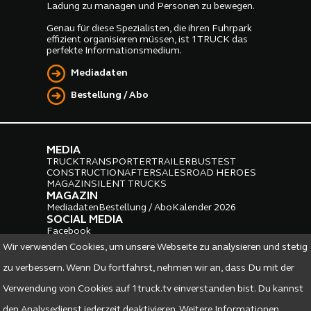
Ladung zu managen und Personen zu bewegen.
Genau für diese Spezialisten, die ihren Fuhrpark
effizient organisieren müssen, ist 1TRUCK das
perfekte Informationsmedium.
Mediadaten
Bestellung / Abo
MEDIA
TRUCK
TRANSPORTER
TRAILER
BUS
TEST
CONSTRUCTION
AFTERSALES
ROAD HEROES
MAGAZIN
SILENT TRUCKS
MAGAZIN
Mediadaten
Bestellung / Abo
Kalender 2026
SOCIAL MEDIA
Facebook
Instagram
LinkedIn
Wir verwenden Cookies, um unsere Webseite zu analysieren und stetig
PARTNER
zu verbessern. Wenn Du fortfahrst, nehmen wir an, dass Du mit der
Verwendung von Cookies auf 1truck.tv einverstanden bist. Du kannst
den Analysedienst jederzeit deaktivieren. Weitere Informationen