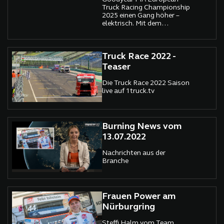
Truck Racing Championship
2025 einen Gang höher –
elektrisch. Mit dem
ePaceTruck auf Basis des
Iveco S-eWay geht der erste
vollelektrische PaceTruck
weltweit an den Start.
Truck Race 2022 -
Teaser
Die Truck Race 2022 Saison
live auf 1truck.tv
Burning News vom
13.07.2022
Nachrichten aus der
Branche
Frauen Power am
Nürburgring
Steffi Halm vom Team