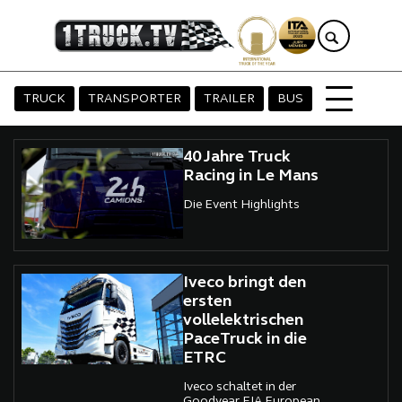
TRUCK
TRANSPORTER
TRAILER
BUS
40 Jahre Truck
Racing in Le Mans
Die Event Highlights
Iveco bringt den
ersten
vollelektrischen
PaceTruck in die
ETRC
Iveco schaltet in der
Goodyear FIA European