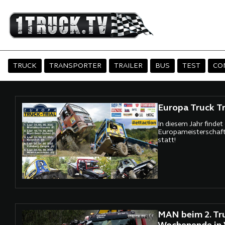
TRUCK
TRANSPORTER
TRAILER
BUS
TEST
CO
Europa Truck Tr
In diesem Jahr findet 
Europameisterschaft 
statt!
MAN beim 2. Tru