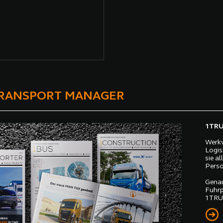
TRANSPORT MANAGER
1TRUC
Werkv
Logis
sie a
Perso
Genau
Fuhrp
1TRUC