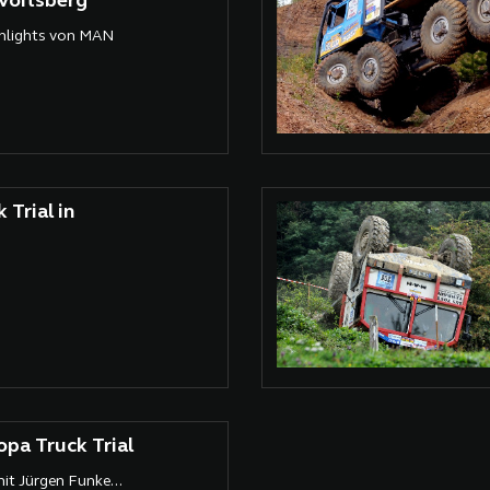
Voitsberg
hlights von MAN
Trial in
opa Truck Trial
it Jürgen Funke...