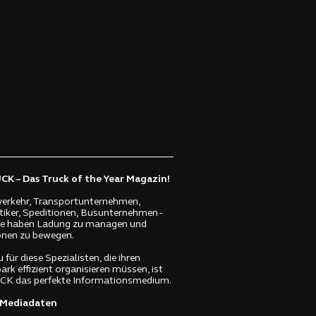
K – Das Truck of the Year Magazin!
erkehr, Transportunternehmen,
tiker, Speditionen, Busunternehmen -
lle haben Ladung zu managen und
nen zu bewegen.
 für diese Spezialisten, die ihren
ark effizient organisieren müssen, ist
K das perfekte Informationsmedium.
Mediadaten