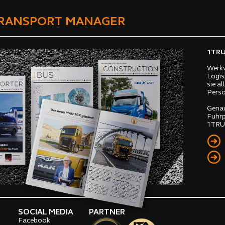
TRANSPORT MANAGER
1TRUC
Werkv
Logis
sie a
Perso
Genau
Fuhrp
1TRUC
SOCIAL MEDIA
PARTNER
Facebook