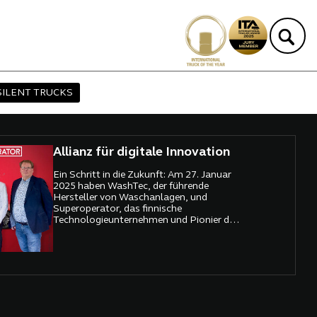
SILENT TRUCKS
Allianz für digitale Innovation
Ein Schritt in die Zukunft: Am 27. Januar
2025 haben WashTec, der führende
Hersteller von Waschanlagen, und
Superoperator, das finnische
Technologieunternehmen und Pionier der
Digitalisierung, eine weitreichende
Kooperationsvereinbarung unterzeichnet.
Diese Partnerschaft soll die
Waschanlagenbranche grundlegend
verändern und Betreibern zu mehr
Wachstum und Profitabilität verhelfen.
Mit der Kombination aus robusten
Waschtechnologien und innovativen