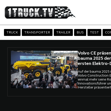
TRUCK
TRANSPORTER
TRAILER
BUS
TEST
CO
Volvo CE präsen
bauma 2025 den
ersten Elektro
Auf der bauma 2025 i
Volvo Construction 
einmal mehr seine Rol
Innovationsführer un
Hersteller präsentiert
vollständig emissions
Produktpalette, sond
echten Weltpremiere 
ersten batterieelekt
Größenklasse.