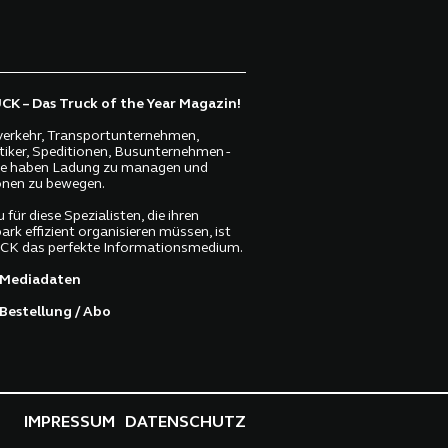
digitalen Lösungen wollen die beiden
Unternehmen neue Maßstäbe setzen.
K – Das Truck of the Year Magazin!
erkehr, Transportunternehmen,
tiker, Speditionen, Busunternehmen -
lle haben Ladung zu managen und
nen zu bewegen.
 für diese Spezialisten, die ihren
ark effizient organisieren müssen, ist
K das perfekte Informationsmedium.
Mediadaten
Bestellung / Abo
IMPRESSUM
DATENSCHUTZ