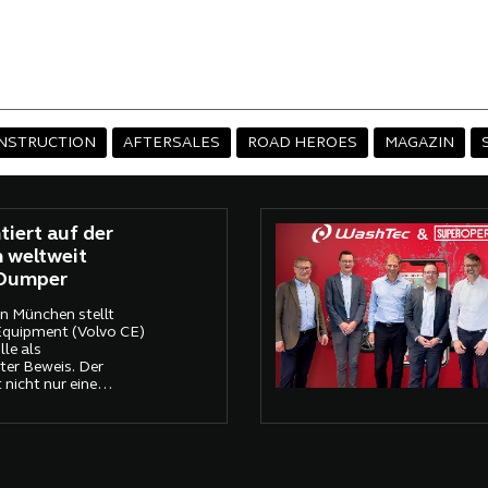
NSTRUCTION
AFTERSALES
ROAD HEROES
MAGAZIN
tiert auf der
 weltweit
-Dumper
n München stellt
Equipment (Volvo CE)
le als
ter Beweis. Der
 nicht nur eine
freie
ern sorgt mit einer
für Aufsehen: dem
rischen Dumper seiner