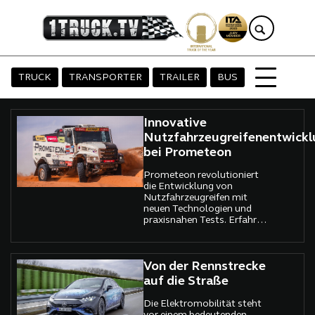
TRUCK
TRANSPORTER
TRAILER
BUS
Innovative
Nutzfahrzeugreifenentwickl
bei Prometeon
Prometeon revolutioniert
die Entwicklung von
Nutzfahrzeugreifen mit
neuen Technologien und
praxisnahen Tests. Erfahren
Sie, wie
Kundenanforderungen,
Nachhaltigkeit und
Regulierungen den Prozess
Von der Rennstrecke
bestimmen.
auf die Straße
Die Elektromobilität steht