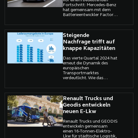
vor einem bedeutenden
Fortschritt: Mercedes-Benz
hat gemeinsam mit dem
Batterieentwickler Factorial
Energy eine völlig neue
Festkörperbatterietechnologie
in ein Fahrzeug integriert.
Nach intensiver Forschung
Steigende
und zahlreichen Tests ist
Nachfrage trifft auf
nun ein Prototyp mit dieser
knappe Kapazitäten
bahnbrechenden
Technologie auf der Straße.
Das vierte Quartal 2024 hat
erneut die Dynamik des
europäischen
Transportmarktes
verdeutlicht. Wie das
aktuelle Timocom
Transportbarometer zeigt,
stehen
Transportunternehmen vor
Renault Trucks und
einer wachsenden
Geodis entwickeln
Herausforderung: Während
neuen E-Lkw
die Nachfrage nach
Transportkapazitäten
Renault Trucks und GEODIS
weiter steigt, wird das
entwickeln gemeinsam
Angebot an Laderaum
einen 16-Tonnen-Elektro-
zunehmend knapper. Diese
Lkw für städtische Logistik,
Entwicklung hat nicht nur