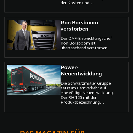
der Kosten und
die Preise in die Höhe
Umweltauswirkungen
getrieben, sondern auch
minimiert, während er
logistische Engpässe auf
Sicherheit und Komfort
stark frequentierten Routen
maximiert.
Ron Borsboom
verstärkt.
verstorben
Der DAF-Entwicklungschef
Ron Borsboom ist
überraschend verstorben.
Power-
Neuentwicklung
Die Schwarzmüller Gruppe
setzt im Fernverkehr auf
eine völlige Neuentwicklung.
Der RH 125 mit der
Produktbezeichnung
POWER LINE geht ab
sofort in den Verkauf