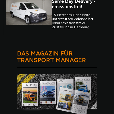
Same Day Delivery -
kleinere Reisen zugänglich
gemacht.
emissionsfrei!
15 Mercedes-Benz eVito
unterstützen Zalando bei
lokal emissionsfreier
Zustellung in Hamburg
DAS MAGAZIN FÜR
TRANSPORT MANAGER