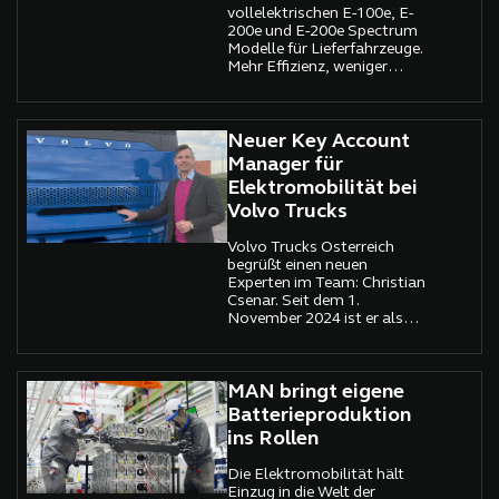
vollelektrischen E-100e, E-
200e und E-200e Spectrum
Modelle für Lieferfahrzeuge.
Mehr Effizienz, weniger
Emissionen.
Neuer Key Account
Manager für
Elektromobilität bei
Volvo Trucks
Volvo Trucks Österreich
begrüßt einen neuen
Experten im Team: Christian
Csenar. Seit dem 1.
November 2024 ist er als
Key Account Manager für
Elektromobilität tätig und
betreut Kunden in ganz
Österreich.
MAN bringt eigene
Batterieproduktion
ins Rollen
Die Elektromobilität hält
Einzug in die Welt der