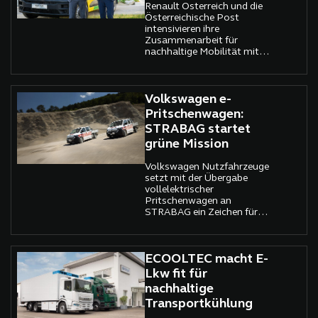
Renault Österreich und die
Österreichische Post
intensivieren ihre
Zusammenarbeit für
nachhaltige Mobilität mit
dem vollelektrischen
Renault Master E Tech
Electric.
Volkswagen e-
Pritschenwagen:
STRABAG startet
grüne Mission
Volkswagen Nutzfahrzeuge
setzt mit der Übergabe
vollelektrischer
Pritschenwagen an
STRABAG ein Zeichen für
nachhaltige Mobilität auf
Baustellen.
ECOOLTEC macht E-
Lkw fit für
nachhaltige
Transportkühlung