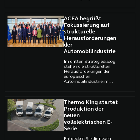
großer Schritt für die
Elektromobilität im
Güterverkehr.
ACEA begrüßt
Fokussierung auf
strukturelle
Herausforderungen
der
Automobilindustrie
Im dritten Strategiedialog
stehen die strukturellen
Herausforderungen der
europäischen
Automobilindustrie im
Fokus. ACEA fordert
schnelle und mutige
Maßnahmen.
Thermo King startet
Produktion der
neuen
vollelektrischen E-
Serie
Entdecken Sie die neuen