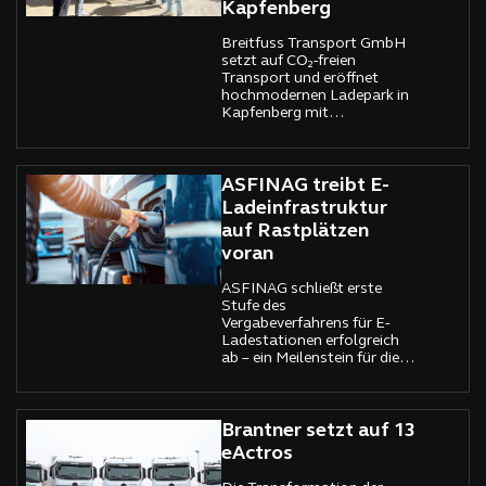
Kapfenberg
Breitfuss Transport GmbH
setzt auf CO₂‑freien
Transport und eröffnet
hochmodernen Ladepark in
Kapfenberg mit
Unterstützung von da
emobil.
ASFINAG treibt E-
Ladeinfrastruktur
auf Rastplätzen
voran
ASFINAG schließt erste
Stufe des
Vergabeverfahrens für E-
Ladestationen erfolgreich
ab – ein Meilenstein für die
Energiewende.
Brantner setzt auf 13
eActros