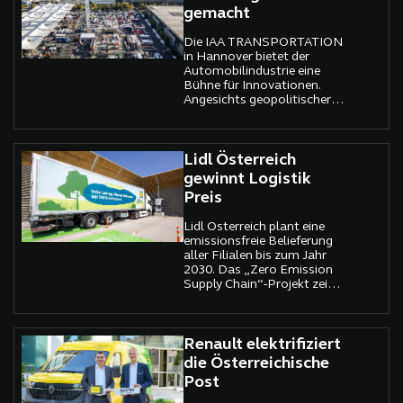
gemacht
Die IAA TRANSPORTATION
in Hannover bietet der
Automobilindustrie eine
Bühne für Innovationen.
Angesichts geopolitischer
Spannungen und
technologischer Trends
stehen Trucker und Logistik-
Profis vor großen
Lidl Österreich
Herausforderungen.
gewinnt Logistik
Preis
Lidl Österreich plant eine
emissionsfreie Belieferung
aller Filialen bis zum Jahr
2030. Das „Zero Emission
Supply Chain“-Projekt zeigt,
wie grüne Logistik und
moderner Handel
harmonieren.
Renault elektrifiziert
die Österreichische
Post