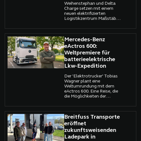
Weihenstephan und Delta
Charge setzen mit einem
neuen elektrifizierten
Logistikzentrum Maßstäbe
in der Elektromobilität.
Mercedes-Benz
eActros 600:
Weltpremiere für
batterieelektrische
Lkw-Expedition
Der 'Elektrotrucker' Tobias
Wagner plant eine
Weltumrundung mit dem
eActros 600. Eine Reise, die
die Möglichkeiten der
Elektromobilität im Lkw-
Fernverkehr aufzeigen soll.
Breitfuss Transporte
eröffnet
zukunftsweisenden
Ladepark in