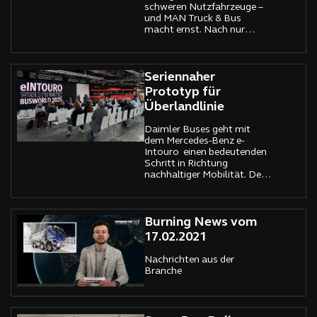
schweren Nutzfahrzeuge –
und MAN Truck & Bus
macht ernst. Nach nur
einem Jahr Bauzeit feierte
der Münchner Hersteller am
Standort Nürnberg das
Richtfest seiner neuen
Seriennaher
Batteriefertigung.
Prototyp für
Überlandlinie
Daimler Buses geht mit
dem Mercedes-Benz e-
Intouro einen bedeutenden
Schritt in Richtung
nachhaltiger Mobilität. Der
vollelektrische
Überlandbus, der auf den
bewährten
dieselbetriebenen Intouro-
Burning News vom
Modellen basiert, wurde
17.02.2021
erstmals auf den eMobility
Days 2024 in Berlin
Nachrichten aus der
vorgestellt. Mit dem neuen
Branche
e-Intouro wird die
Elektromobilität auch für
den Überlandlinienverkehr,
Schulbusfahrten und