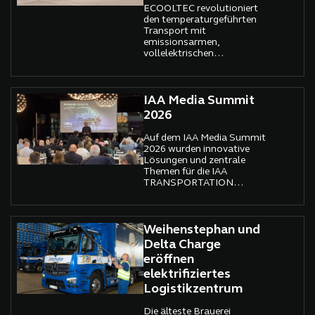
ECOOLTEC revolutioniert
den temperaturgeführten
Transport mit
emissionsarmen,
vollelektrischen
Kühllösungen für E-Lkw. Ein
Meilenstein für die Logistik.
IAA Media Summit
2026
Auf dem IAA Media Summit
2026 wurden innovative
Lösungen und zentrale
Themen für die IAA
TRANSPORTATION
präsentiert. Doch der
Ausbau der Lade- und
Wasserstoffinfrastruktur
bleibt eine Herausforderung.
Weihenstephan und
Delta Charge
eröffnen
elektrifiziertes
Logistikzentrum
Die älteste Brauerei