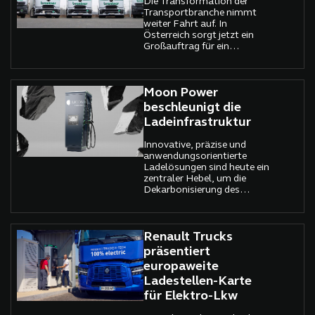
Die Transformation der
Transportbranche nimmt
weiter Fahrt auf. In
Österreich sorgt jetzt ein
Großauftrag für ein
deutliches Signal: 13
vollelektrische Mercedes-
Benz eActros verstärken ab
sofort die Flotte von
Moon Power
Brantner green solutions.
beschleunigt die
Für das Entsorgungs- und
Ladeinfrastruktur
Kreislaufwirtschaftsunternehmen
ist das mehr als nur eine
Innovative, präzise und
Fuhrpark-Erneuerung. Es ist
anwendungsorientierte
ein klarer Schritt in Richtung
Ladelösungen sind heute ein
Dekarbonisierung im
zentraler Hebel, um die
schweren Verteiler- und
Dekarbonisierung des
Entsorgungsverkehr.
Verkehrsbereichs
voranzutreiben –
insbesondere im
Schwerlastsegment.
Renault Trucks
Während die
präsentiert
Elektromobilität im
europaweite
Individualverkehr längst
Ladestellen-Karte
Einzug in den Alltag
gefunden hat, stellt sie in
für Elektro-Lkw
der Logistikbranche nach
wie vor eine große