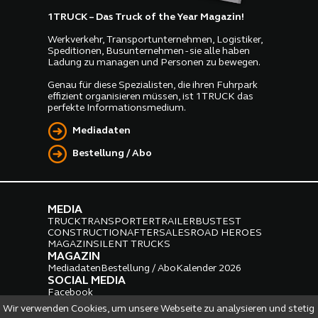
1TRUCK – Das Truck of the Year Magazin!
Werkverkehr, Transportunternehmen, Logistiker,
Speditionen, Busunternehmen - sie alle haben
Ladung zu managen und Personen zu bewegen.
Genau für diese Spezialisten, die ihren Fuhrpark
effizient organisieren müssen, ist 1TRUCK das
perfekte Informationsmedium.
Mediadaten
Bestellung / Abo
MEDIA
TRUCK
TRANSPORTER
TRAILER
BUS
TEST
CONSTRUCTION
AFTERSALES
ROAD HEROES
MAGAZIN
SILENT TRUCKS
MAGAZIN
Mediadaten
Bestellung / Abo
Kalender 2026
SOCIAL MEDIA
Facebook
Instagram
LinkedIn
Wir verwenden Cookies, um unsere Webseite zu analysieren und stetig
PARTNER