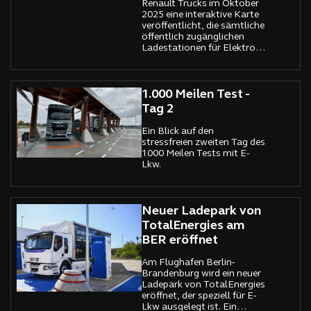
Renault Trucks im Oktober
Herausforderung dar. Dass
2025 eine interaktive Karte
diese Transformation
veröffentlicht, die sämtliche
dennoch möglich und vor
öffentlich zugänglichen
allem machbar ist, zeigt
Ladestationen für Elektro-
Moon Power, das
Lkw in Europa verzeichnet.
Kompetenzzentrum für E-
Ein mutiger, aber
Mobilität der Porsche
notwendiger Vorstoß –
Holding Salzburg, mit einer
gerade in einem Sektor, der
1.000 Meilen Test -
Reihe ambitionierter
traditionell von Diesel
Tag 2
Projekte. Jüngstes Beispiel:
dominiert wird.
ein maßgeschneiderter
Ein Blick auf den
Ladepark für die Culligan
stressfreien zweiten Tag des
Austria GmbH in Haid.
1000 Meilen Tests mit E-
Lkw.
Neuer Ladepark von
TotalEnergies am
BER eröffnet
Am Flughafen Berlin-
Brandenburg wird ein neuer
Ladepark von TotalEnergies
eröffnet, der speziell für E-
Lkw ausgelegt ist. Ein