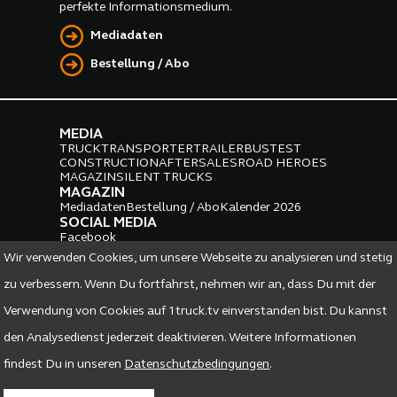
perfekte Informationsmedium.
Mediadaten
Bestellung / Abo
MEDIA
TRUCK
TRANSPORTER
TRAILER
BUS
TEST
CONSTRUCTION
AFTERSALES
ROAD HEROES
MAGAZIN
SILENT TRUCKS
MAGAZIN
Mediadaten
Bestellung / Abo
Kalender 2026
SOCIAL MEDIA
Facebook
Instagram
LinkedIn
Wir verwenden Cookies, um unsere Webseite zu analysieren und stetig
PARTNER
zu verbessern. Wenn Du fortfahrst, nehmen wir an, dass Du mit der
Verwendung von Cookies auf 1truck.tv einverstanden bist. Du kannst
den Analysedienst jederzeit deaktivieren. Weitere Informationen
findest Du in unseren
Datenschutzbedingungen
.
DATENSCHUTZ
IMPRESSUM