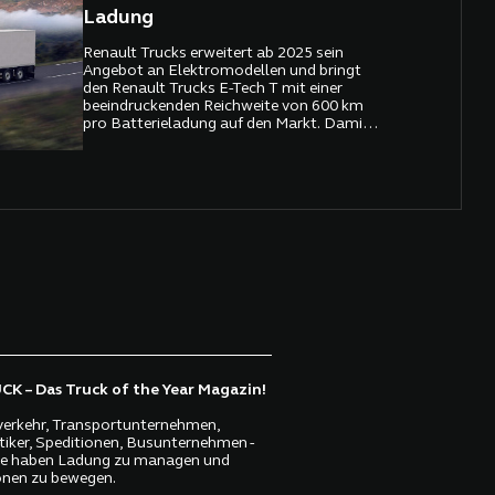
schon in Österreich angekommen ist.
Ladung
Renault Trucks erweitert ab 2025 sein
Angebot an Elektromodellen und bringt
den Renault Trucks E-Tech T mit einer
beeindruckenden Reichweite von 600 km
pro Batterieladung auf den Markt. Damit
setzt der französische Hersteller einen
weiteren Meilenstein in der
Dekarbonisierung des Fernverkehrs und
stärkt seine Position als Vorreiter im
Bereich nachhaltiger Transportlösungen.
Mit bereits 30 Millionen gefahrenen
Kilometern durch bestehende Elektro-Lkw
und einer Einsparung von 29.000 Tonnen
CO₂ beweist Renault Trucks, dass
Elektromobilität im Schwerlastverkehr
längst Realität ist.
K – Das Truck of the Year Magazin!
erkehr, Transportunternehmen,
tiker, Speditionen, Busunternehmen -
lle haben Ladung zu managen und
nen zu bewegen.