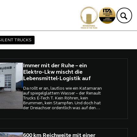
SILENT TRUCKS
Immer mit der Ruhe – ein
Elektro-Lkw mischt die
Lebensmittel-Logistik auf
Da rollt er an, lautlos wie ein Katamaran
auf spiegelglattem Wasser – der Renault
Trucks E-Tech T. Kein Röhren, kein
Brummen, kein Stampfen. Und doch hat
der Dreiachser ordentlich was auf den
Rippen: 28 Tonnen Gesamtgewicht, ein
Tiefkühlaufbau samt dauerhaft
laufendem Kühlaggregat und Batterien,
die genug Saft für 540 Kilowattstunden
liefern. Willkommen in der Zukunft – die
600 km Reichweite mit einer