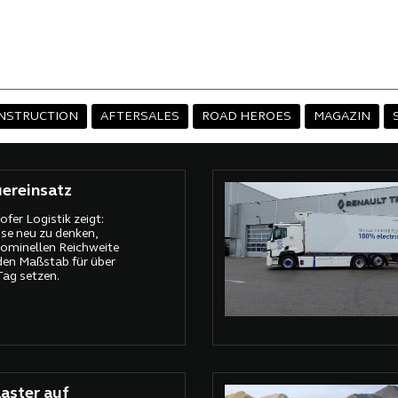
NSTRUCTION
AFTERSALES
ROAD HEROES
MAGAZIN
ereinsatz
fer Logistik zeigt:
sse neu zu denken,
nominellen Reichweite
den Maßstab für über
ag setzen.
aster auf