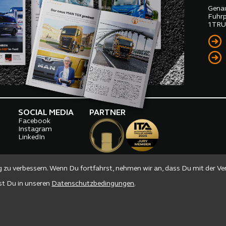
Genau
Fuhrp
1TRUC
SOCIAL MEDIA
PARTNER
Facebook
o
Instagram
LinkedIn
g zu verbessern. Wenn Du fortfahrst, nehmen wir an, dass Du mit der V
est Du in unseren
Datenschutzbedingungen
.