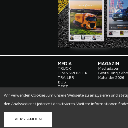
MEDIA
MAGAZIN
TRUCK
Mediadaten
TRANSPORTER
Bestellung / Ab
TRAILER
Kalender 2026
BUS
TEST
CONSTRUCTION
Wir verwenden Cookies, um unsere Webseite zu analysieren und steti
AFTERSALES
ROAD HEROES
den Analysedienst jederzeit deaktivieren. Weitere Informationen find
MAGAZIN
SILENT TRUCKS
VERSTANDEN