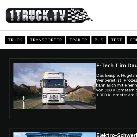
TRUCK
TRANSPORTER
TRAILER
BUS
TEST
CO
E-Tech T im Dau
Das Beispiel Hugelsho
Wer bereit ist, Proze
kann auch mit einer 
von 300 Kilometern 
1.000 Kilometer am T
Elektro-Schwerl