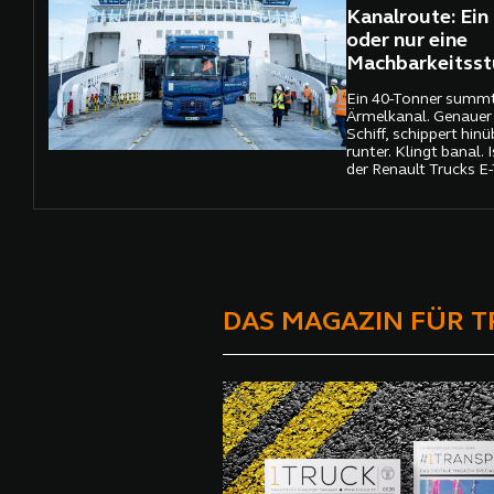
Kanalroute: Ein 
oder nur eine
Machbarkeitsst
Ein 40-Tonner summt
Ärmelkanal. Genauer g
Schiff, schippert hinüb
runter. Klingt banal. 
der Renault Trucks E-
vollelektrischer Sch
erster seiner Art eine
über die Route Dover
absolviert
DAS MAGAZIN FÜR 