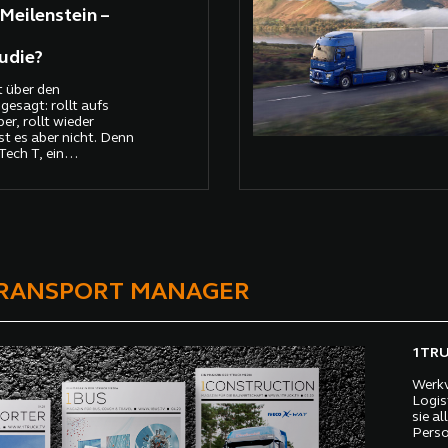
Meilenstein –
udie?
 über den
esagt: rollt aufs
er, rollt wieder
Ist es aber nicht. Denn
Tech T, ein
werlastwagen, hat als
 reguläre Frachtfahrt
–Calais erfolgreich
TRANSPORT MANAGER
1TRUC
Werkv
Logis
sie a
Perso