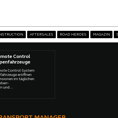
NSTRUCTION
AFTERSALES
ROAD HEROES
MAGAZIN
emote Control
penfahrzeuge
mote Control System
fahrzeuge eröffnen
ensionen im täglichen
bherr-
on und
eoübertragung
 flexibel
– selbst in schwer
fährlichen
ben einem deutlichen
eigert das System
TRANSPORT MANAGER
t und die