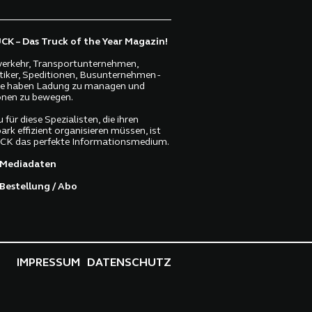
K – Das Truck of the Year Magazin!
erkehr, Transportunternehmen,
tiker, Speditionen, Busunternehmen -
lle haben Ladung zu managen und
nen zu bewegen.
 für diese Spezialisten, die ihren
ark effizient organisieren müssen, ist
K das perfekte Informationsmedium.
Mediadaten
Bestellung / Abo
IMPRESSUM
DATENSCHUTZ