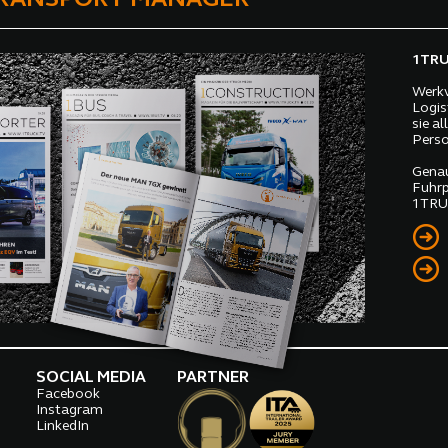
ch.
1TRUC
Werkv
Logis
sie a
Perso
Genau
Fuhrp
1TRUC
SOCIAL MEDIA
PARTNER
Facebook
o
Instagram
LinkedIn