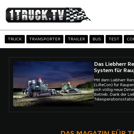
TRUCK
TRANSPORTER
TRAILER
BUS
TEST
CO
Das Liebherr R
System für Rau
Mit dem Liebherr Re
(LiReCon) für Raupen
sich völlig neue Dim
Betrieb. Dank der Lie
Teleoperationsstati
hochauflösender Vid
können die Maschinen
ferngesteuert werden 
zugänglichen oder ge
Arbeitsbereichen. Ne
Sicherheitsgewinn st
DAS MAGAZIN FÜR 
auch den Fahrkomfor