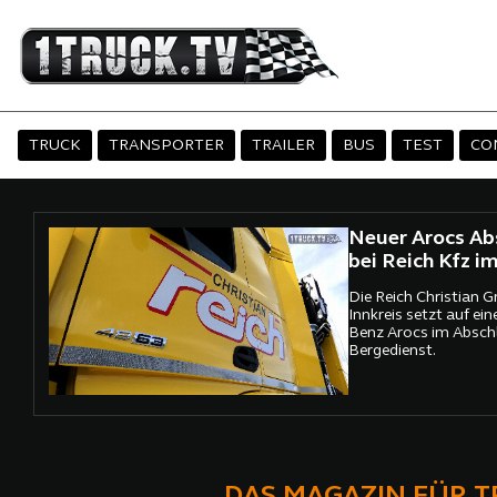
TRUCK
TRANSPORTER
TRAILER
BUS
TEST
CO
Neuer Arocs A
bei Reich Kfz im
Die Reich Christian 
Innkreis setzt auf ei
Benz Arocs im Absch
Bergedienst.
DAS MAGAZIN FÜR 