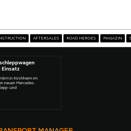
NSTRUCTION
AFTERSALES
ROAD HEROES
MAGAZIN
bschleppwagen
 Einsatz
GmbH in Kirchheim im
nen neuen Mercedes-
lepp- und
TRANSPORT MANAGER