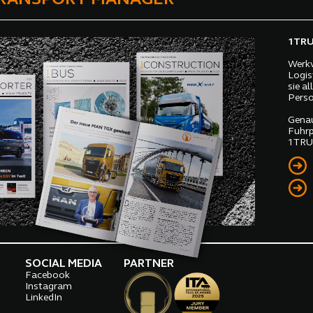
1TRUC
Werkv
Logis
sie a
Perso
Genau
Fuhrp
1TRUC
SOCIAL MEDIA
PARTNER
Facebook
o
Instagram
LinkedIn