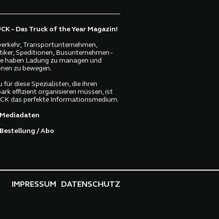
K – Das Truck of the Year Magazin!
erkehr, Transportunternehmen,
tiker, Speditionen, Busunternehmen -
lle haben Ladung zu managen und
nen zu bewegen.
 für diese Spezialisten, die ihren
ark effizient organisieren müssen, ist
K das perfekte Informationsmedium.
Mediadaten
Bestellung / Abo
IMPRESSUM
DATENSCHUTZ