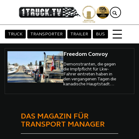
TRUCK
TRANSPORTER
TRAILER
BUS
Freedom Convoy
Demonstranten, die gegen
die Impfpflicht für Lkw-
Fahrer eintreten haben in
den vergangenen Tagen die
kanadische Hauptstadt
Ottawa zum Erliegen
gebracht.
DAS MAGAZIN FÜR
TRANSPORT MANAGER