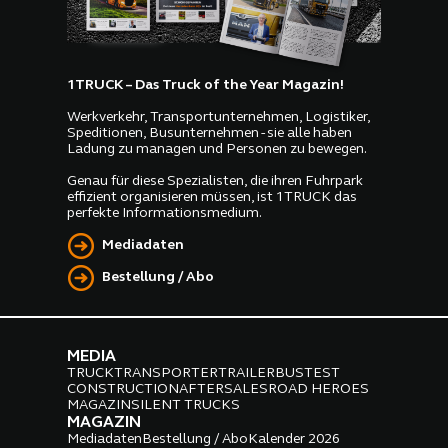
1TRUCK – Das Truck of the Year Magazin!
Werkverkehr, Transportunternehmen, Logistiker,
Speditionen, Busunternehmen - sie alle haben
Ladung zu managen und Personen zu bewegen.
Genau für diese Spezialisten, die ihren Fuhrpark
effizient organisieren müssen, ist 1TRUCK das
perfekte Informationsmedium.
Mediadaten
Bestellung / Abo
MEDIA
TRUCK
TRANSPORTER
TRAILER
BUS
TEST
CONSTRUCTION
AFTERSALES
ROAD HEROES
MAGAZIN
SILENT TRUCKS
MAGAZIN
Mediadaten
Bestellung / Abo
Kalender 2026