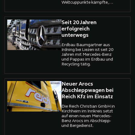
Weltcuppunkte kämpfte,
lag der Fokus der
Öffentlichkeit auf
Schießstand, Loipe und
Ergebnislisten. Abseits der
Seit 20 Jahren
Kameras jedoch lief ein
erfolgreich
präzise getakteter Betrieb,
unterwegs
ohne den eine Veranstaltung
dieser Größenordnung
Erdbau Baumgartner aus
kaum durchführbar wäre.
Irdning bei Liezen ist seit 20
Mittendrin: schwere
Jahren mit Mercedes-Benz
Nutzfahrzeuge von
und Pappas im Erdbau und
Mercedes-Benz, die dafür
Recycling tätig.
sorgten, dass Sport,
Sicherheit und Infrastruktur
auch unter winterlichen
Bedingungen reibungslos
Neuer Arocs
ineinandergreifen konnten.
Abschleppwagen bei
Reich Kfz im Einsatz
Die Reich Christian GmbH in
Kirchheim im Innkreis setzt
auf einen neuen Mercedes-
Benz Arocs im Abschlepp-
und Bergedienst.