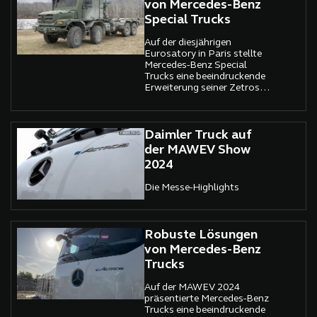
etabliert.
von Mercedes-Benz
Special Trucks
Auf der diesjährigen
Eurosatory in Paris stellte
Mercedes-Benz Special
Trucks eine beeindruckende
Erweiterung seiner Zetros-
Baureihe vor: den Zetros
8x8
Daimler Truck auf
der MAWEV Show
2024
Die Messe-Highlights
Robuste Lösungen
von Mercedes-Benz
Trucks
Auf der MAWEV 2024
präsentierte Mercedes-Benz
Trucks eine beeindruckende