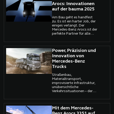
Arocs: Innovationen
auf der bauma 2025
Am Bau geht es handfest
zu. Es ist ein harter Job, der
einiges verlangt. Der
Mercedes-Benz Arocs ist der
perfekte Partner für alle
Transportaufgaben rund
um den und auf dem Bau:
kräftige Motoren, vielfältige
Antriebskonfigurationen
Power, Präzision und
und ein robustes Fahrwerk
Innovation von
als tragkräftige Basis für
Mercedes-Benz
Aufbauten. Das Arocs-
Trucks
Portfolio bietet jedem
Kunden eine
maßgeschneiderte
Straßenbau,
Transportlösung für seinen
Materialtransport,
speziellen Einsatz.
improvisierte Infrastruktur,
unübersichtliche
Verkehrssituationen – der
Bauverkehr ist eine Welt für
sich. Hier treffen extreme
Bedingungen auf höchste
Anforderungen: Robustheit,
Mit dem Mercedes-
Zuverlässigkeit, Effizienz
Benz Arocs 3351 auf