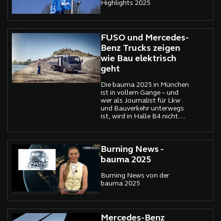
Highlights 2025
FUSO und Mercedes-
Benz Trucks zeigen
wie Bau elektrisch
geht
Die bauma 2025 in München
ist in vollem Gange – und
wer als Journalist für Lkw
und Bauverkehr unterwegs
ist, wird in Halle B4 nicht
um einen Zwischenstopp bei
den Ständen von FUSO und
Mercedes-Benz Trucks
herumkommen. Die beiden
Burning News -
Daimler Truck-Marken
bauma 2025
demonstrieren dort
eindrucksvoll, wie vielseitig,
Burning News von der
robust und
bauma 2025
zukunftsorientiert leichte
und schwere Nutzfahrzeuge
heute im Baugewerbe
eingesetzt werden können –
Mercedes-Benz
elektrisch wie konventionell