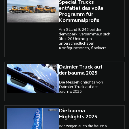
Reihe neuer Varianten an.
Special Trucks
Damit reagiert Daimler
entfaltet das volle
Truck auf die wachsende
Programm für
Nachfrage nach
maßgeschneiderten E-Lkw-
Kommunalprofis
Lösungen für
unterschiedliche
Am Stand B 243 bei der
Anwendungen im
demopark, versammeln sich
Transportalltag.
über 20 Unimog in
unterschiedlichsten
Konfigurationen, flankiert
von einem vollelektrischen
eActros 400 und einem
kräftigen Arocs im
Winterdienst-Trimm. Nicht
Daimler Truck auf
nur Fahrzeuge, sondern ein
der bauma 2025
klares Bekenntnis zum
kommunalen
Die Messehighlights von
Anwendungsfeld.
Daimler Truck auf der
bauma 2025
Die bauma
Highlights 2025
Wir zeigen euch die bauma