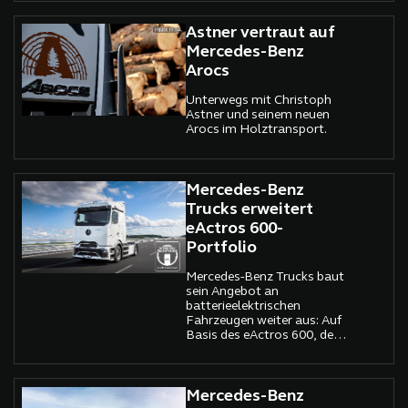
Astner vertraut auf
Mercedes-Benz
Arocs
Unterwegs mit Christoph
Astner und seinem neuen
Arocs im Holztransport.
Mercedes-Benz
Trucks erweitert
eActros 600-
Portfolio
Mercedes-Benz Trucks baut
sein Angebot an
batterieelektrischen
Fahrzeugen weiter aus: Auf
Basis des eActros 600, dem
neuen elektrischen
Flaggschiff für den
schweren Fernverkehr,
kündigt der Hersteller eine
Mercedes-Benz