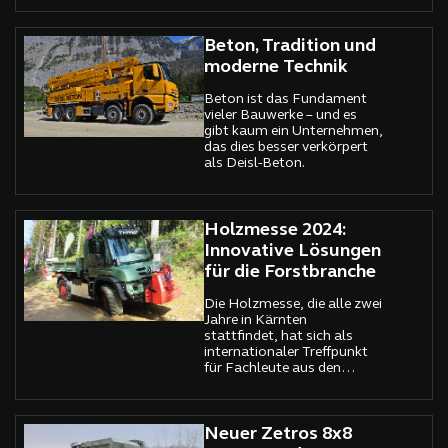
Beton, Tradition und
moderne Technik
Beton ist das Fundament
vieler Bauwerke – und es
gibt kaum ein Unternehmen,
das dies besser verkörpert
als Deisl-Beton.
Holzmesse 2024:
Innovative Lösungen
für die Forstbranche
Die Holzmesse, die alle zwei
Jahre in Kärnten
stattfindet, hat sich als
internationaler Treffpunkt
für Fachleute aus den
Bereichen Forstwirtschaft,
Sägeindustrie, Holzbau,
Tischlerei, Transport,
Bioenergie und Jagd
Neuer Zetros 8x8