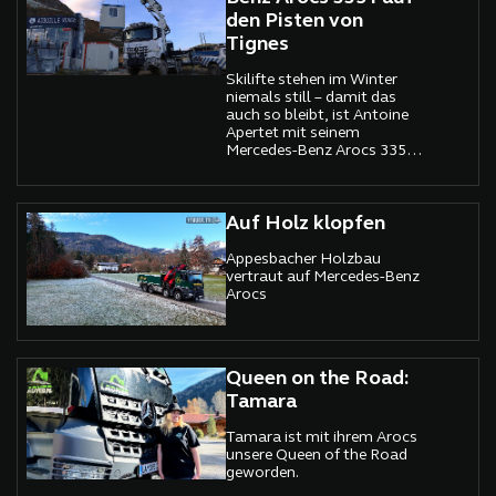
und Sicherheit sind keine
den Pisten von
optionalen Features,
Tignes
sondern absolute
Notwendigkeit. Doch auch
in dieser traditionell von
Skilifte stehen im Winter
Diesel dominierten Branche
niemals still – damit das
hält der technologische
auch so bleibt, ist Antoine
Wandel Einzug:
Apertet mit seinem
Dekarbonisierung und
Mercedes-Benz Arocs 3351
Elektrifizierung sind längst
das ganze Jahr über im
mehr als nur Schlagworte.
Einsatz. Gemeinsam bilden
sie ein starkes Team für die
Installation und
Auf Holz klopfen
Instandhaltung von
Seilbahnen – ein eher
Appesbacher Holzbau
ungewöhnlicher Job, der vor
vertraut auf Mercedes-Benz
allem im Sommer
Arocs
Höchstleistungen fordert.
Queen on the Road:
Tamara
Tamara ist mit ihrem Arocs
unsere Queen of the Road
geworden.