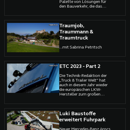
Palette von Lösungen für
den Bauverkehr, die das
Herz jedes Logistikexperten
höherschlagen ließen.
Traumjob,
Traummann &
Traumtruck
...mit Sabrina Petritsch
ETC 2023 - Part 2
Die Technik-Redaktion der
„Truck & Trailer Welt“ hat
auch in diesem Jahr wieder
die europäischen LKW-
Hersteller zum großen
Sattelzugmaschinen-
Vergleichstest geladen.
Luki Baustoffe
erweitert Fuhrpark
Neuer Mercedes-Benz Arocs