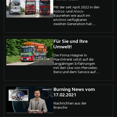
Mit der seit April 2022 in den
Actros- und Arocs-
Baureihen wie auch im
eActros verfügbaren
zweiten Generation hat
Mercedes-Benz Trucks das
mit mehreren
Innovationspreisen
ausgezeichnete System in
Für Sie und Ihre
wichtigen Details
Umwelt!
weiterentwickelt.
Die Firma Haigner in
Marchtrenk setzt auf die
langjährigen Erfahrungen
mit den Lkw von Mercedes-
Benz und dem Service auf
Pappas in Oberösterreich.
Burning News vom
17.02.2021
Nachrichten aus der
Branche