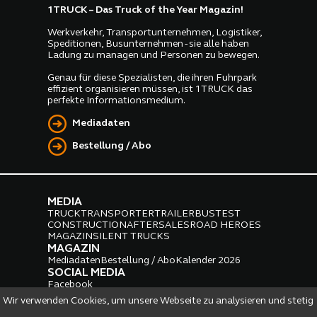
1TRUCK – Das Truck of the Year Magazin!
Werkverkehr, Transportunternehmen, Logistiker,
Speditionen, Busunternehmen - sie alle haben
Ladung zu managen und Personen zu bewegen.
Genau für diese Spezialisten, die ihren Fuhrpark
effizient organisieren müssen, ist 1TRUCK das
perfekte Informationsmedium.
Mediadaten
Bestellung / Abo
MEDIA
TRUCK
TRANSPORTER
TRAILER
BUS
TEST
CONSTRUCTION
AFTERSALES
ROAD HEROES
MAGAZIN
SILENT TRUCKS
MAGAZIN
Mediadaten
Bestellung / Abo
Kalender 2026
SOCIAL MEDIA
Facebook
Instagram
LinkedIn
Wir verwenden Cookies, um unsere Webseite zu analysieren und stetig
PARTNER